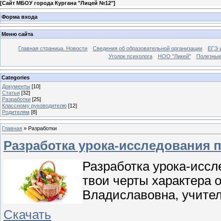
[
Сайт МБОУ города Кургана "Лицей №12"
]
Форма входа
Меню сайта
Главная страница. Новости
Сведения об образовательной организации
ЕГЭ 
Уголок психолога
НОО "Ликей"
Полезные
Categories
Документы
[10]
Статьи
[32]
Разработки
[25]
Классному руководителю
[12]
Родителям
[8]
Главная
»
Разработки
Разработка урока-исследования п
Разработка урока-иссл
твои черты характера о
Владиславовна, учител
Скачать