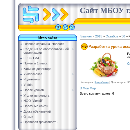
Сайт МБОУ г.
Главная
»
2015
»
Октябрь
»
30
» Р
Меню сайта
Главная страница. Новости
Разработка урока-исс
Сведения об образовательной
организации
Р
Л
ЕГЭ и ГИА
Приём в 1 класс
С
Кабинет директора
Учительская
Родителям
Категория
:
Разработки
|
Просмотров
: 9
Учёба
В Мой Мир
После уроков
Всего комментариев
:
0
Уголок психолога
НОО "Ликей"
Полезные сайты
Доска объявлений
Отдых
Правовая грамотность