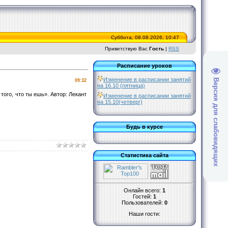
Суббота, 08.08.2026, 10:47
Приветствую Вас
Гость
|
RSS
Расписание уроков
Изменение в расписании занятий
Версия для слабовидящих
09:32
на 16.10 (пятница)
того, что ты ешь». Автор: Лекант
Изменение в расписании занятий
на 15.10(четверг)
Будь в курсе
Статистика сайта
Онлайн всего:
1
Гостей:
1
Пользователей:
0
Наши гости: