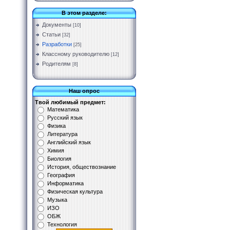
В этом разделе:
Документы
[10]
Статьи
[32]
Разработки
[25]
Классному руководителю
[12]
Родителям
[8]
Наш опрос
Твой любимый предмет:
Математика
Русский язык
Физика
Литература
Английский язык
Химия
Биология
История, обществознание
География
Информатика
Физическая культура
Музыка
ИЗО
ОБЖ
Технология