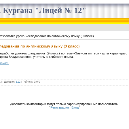
 Кургана "Лицей № 12"
азработка урока-исследования по английскому языку (9 класс)
ледования по английскому языку (9 класс)
азработка урока-исследования (9 класс) по теме «Зависят ли твои черты характера от 
ариса Владиславовна, учитель английского языка.
качать
03 |
Добавил
:
L12
|
Рейтинг
:
0.0
/
0
Добавлять комментарии могут только зарегистрированные пользователи.
[
Регистрация
|
Вход
]