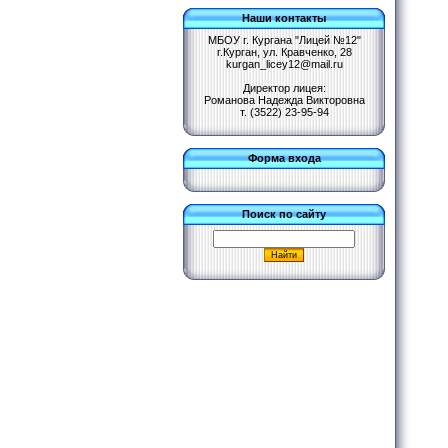
Наши контакты
МБОУ г. Кургана "Лицей №12"
г.Курган, ул. Кравченко, 28
kurgan_licey12@mail.ru
Директор лицея:
Романова Надежда Викторовна
т. (3522) 23-95-94
Форма входа
Поиск по сайту