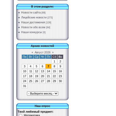
В этом разделе:
Новости сайта
[69]
Лицейские новости
[273]
Наши достижения
[126]
Новости обо всем
[64]
Наши конкурсы
[0]
Архив новостей
«
Август 2026
»
Пн
Вт
Ср
Чт
Пт
Сб
Вс
1
2
3
4
5
6
7
8
9
10
11
12
13
14
15
16
17
18
19
20
21
22
23
24
25
26
27
28
29
30
31
Наш опрос
Твой любимый предмет:
Математика