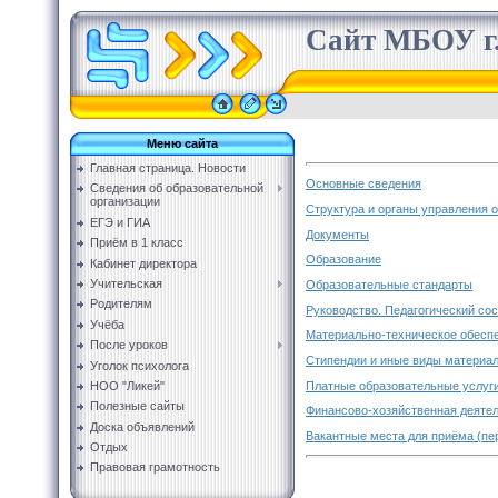
Сайт МБОУ г.
Меню сайта
Главная страница. Новости
Основные сведения
Сведения об образовательной
организации
Структура и органы управления 
ЕГЭ и ГИА
Документы
Приём в 1 класс
Образование
Кабинет директора
Учительская
Образовательные стандарты
Родителям
Руководство. Педагогический со
Учёба
Материально-техническое обеспе
После уроков
Стипендии и иные виды материа
Уголок психолога
Платные образовательные услуг
НОО "Ликей"
Полезные сайты
Финансово-хозяйственная деяте
Доска объявлений
Вакантные места для приёма (пе
Отдых
Правовая грамотность