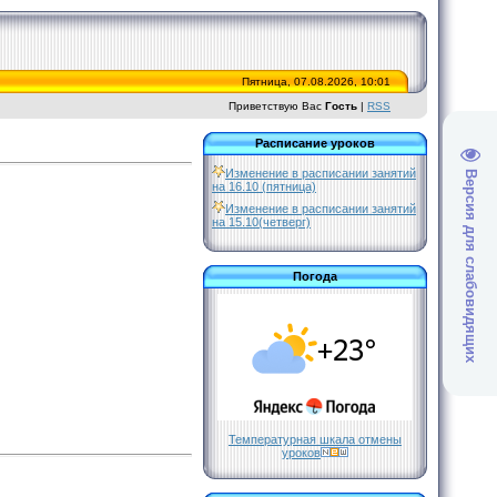
Пятница, 07.08.2026, 10:01
Приветствую Вас
Гость
|
RSS
Расписание уроков
Изменение в расписании занятий
Версия для слабовидящих
на 16.10 (пятница)
Изменение в расписании занятий
на 15.10(четверг)
Погода
Температурная шкала отмены
уроков