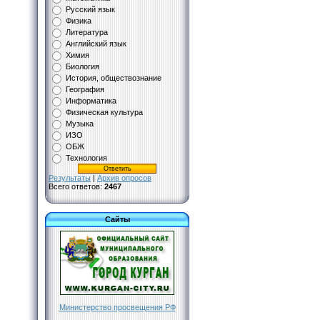
Русский язык
Физика
Литература
Английский язык
Химия
Биология
История, обществознание
География
Информатика
Физическая культура
Музыка
ИЗО
ОБЖ
Технология
Результаты
|
Архив опросов
Всего ответов:
2467
Сайты
Министерство просвещения РФ