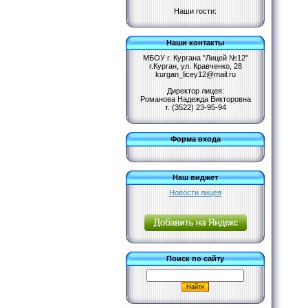
Наши гости:
Наши контакты
МБОУ г. Кургана "Лицей №12"
г.Курган, ул. Кравченко, 28
kurgan_licey12@mail.ru
Директор лицея:
Романова Надежда Викторовна
т. (3522) 23-95-94
Форма входа
Наш виджет
Новости лицея
Поиск по сайту