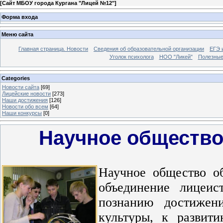
[
Сайт МБОУ города Кургана "Лицей №12"
]
Форма входа
Меню сайта
Главная страница. Новости
Сведения об образовательной организации
ЕГЭ 
Уголок психолога
НОО "Ликей"
Полезные
Categories
Новости сайта
[69]
Лицейские новости
[273]
Наши достижения
[126]
Новости обо всем
[64]
Наши конкурсы
[0]
Научное общество
Научное общество о
объединение лицеис
познанию достижен
культуры, к развит