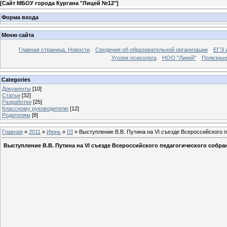
[
Сайт МБОУ города Кургана "Лицей №12"
]
Форма входа
Меню сайта
Главная страница. Новости
Сведения об образовательной организации
ЕГЭ 
Уголок психолога
НОО "Ликей"
Полезные
Categories
Документы
[10]
Статьи
[32]
Разработки
[25]
Классному руководителю
[12]
Родителям
[8]
Главная
»
2011
»
Июнь
»
03
» Выступление В.В. Путина на VI съезде Всероссийского п
Выступление В.В. Путина на VI съезде Всероссийского педагогического собра