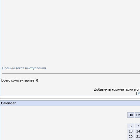
Полный текст выступления
Всего комментариев
:
0
Добавлять комментарии могу
[
Р
Calendar
Пн
Вт
6
7
13
14
20
21