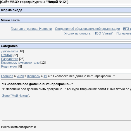
[
Сайт МБОУ города Кургана "Лицей №12"
]
Форма входа
Меню сайта
Главная страница. Новости
Сведения об образовательной организации
ЕГЭ 
Уголок психолога
НОО "Ликей"
Полезные
Categories
Документы
[10]
Статьи
[32]
Разработки
[25]
Классному руководителю
[12]
Родителям
[8]
Главная
»
2020
»
Февраль
»
19
» "В человеке все должно быть прекрасно..."
"В человеке все должно быть прекрасно..."
"В человеке все должно быть прекрасно..." Конкурс творческих работ к 160-летию со
Эссе "Мой Чехов"
.
Всего комментариев
:
0