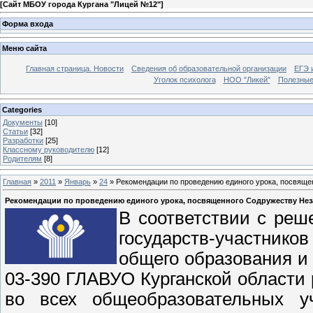
[
Сайт МБОУ города Кургана "Лицей №12"
]
Форма входа
Меню сайта
Главная страница. Новости
Сведения об образовательной организации
ЕГЭ 
Уголок психолога
НОО "Ликей"
Полезные
Categories
Документы
[10]
Статьи
[32]
Разработки
[25]
Классному руководителю
[12]
Родителям
[8]
Главная
»
2011
»
Январь
»
24
» Рекомендации по проведению единого урока, посвящ
Рекомендации по проведению единого урока, посвященного Содружеству Не
В соответствии с реш
государств-участников
общего образования и 
03-390
ГЛАВУО Курганской области 
во всех общеобразовательных у