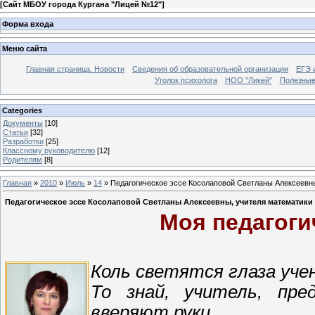
[
Сайт МБОУ города Кургана "Лицей №12"
]
Форма входа
Меню сайта
Главная страница. Новости
Сведения об образовательной организации
ЕГЭ 
Уголок психолога
НОО "Ликей"
Полезные
Categories
Документы
[10]
Статьи
[32]
Разработки
[25]
Классному руководителю
[12]
Родителям
[8]
Главная
»
2010
»
Июль
»
14
» Педагогическое эссе Косолаповой Светланы Алексеевн
Педагогическое эссе Косолаповой Светланы Алексеевны, учителя математики
Моя педагог
Коль светятся глаза уче
То знай, учитель, пре
вверяют руки.