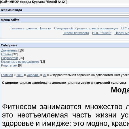
[
Сайт МБОУ города Кургана "Лицей №12"
]
Форма входа
Меню сайта
Главная страница. Новости
Сведения об образовательной организации
ЕГЭ 
Уголок психолога
НОО "Ликей"
Полезные
Categories
Документы
[10]
Статьи
[32]
Разработки
[25]
Классному руководителю
[12]
Родителям
[8]
Главная
»
2010
»
Февраль
»
07
» Оздоровительная аэробика на дополнительном урок
Оздоровительная аэробика на дополнительном уроке физической культуры
Мода
Фитнесом занимаются множество л
это неотъемлемая часть жизни ус
здоровье и имидже: это модно, краси