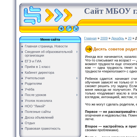
Сайт МБОУ г.
Главная
»
2009
»
Декабрь
»
20
» Д
Меню сайта
Главная страница. Новости
Десять советов роди
Сведения об образовательной
организации
Иногда все начинается, казало
Что-то списывают на возраст — д
ЕГЭ и ГИА
момент трудности еще относите
Приём в 1 класс
ком — одна трудность тянет з
трудности «переползают» с одно
Кабинет директора
Учительская
Ребенок сдается: начинает сч
обучения зависят не только от т
Родителям
сможет решить эту задачу. Если 
Учёба
меня никогда не получится». Р
только «подливает масло в ого
После уроков
взглядом, интонацией, жестом, г
Уголок психолога
Что же могут сделать родители,
НОО "Ликей"
Первое
— не рассматривайте 
Полезные сайты
огорчения и недовольства. Помни
Доска объявлений
легче.
Отдых
Второе
— настройтесь и приго
Правовая грамотность
своими проблемами).