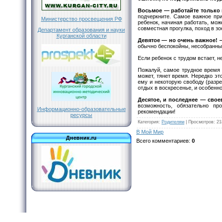
Восьмое
— работайте только
подчеркните. Самое важное при
Министерство просвещения РФ
ребенок, начиная работать, мож
совместная прогулка, поход в зо
Департамент образования и науки
Курганской области
Девятое
— но очень важное! 
обычно беспокойны, несобранны,
Если ребенок с трудом встает, н
Пожалуй, самое трудное время 
может, тянет время. Нередко эт
ему и некоторую свободу (разре
отдых в воскресенье, и особенно
Десятое
, и последнее — сво
возможность, обязательно про
Информационно-образовательные
рекомендации!
ресурсы
Категория
:
Родителям
|
Просмотров
: 21
В Мой Мир
Дневник.ru
Всего комментариев
:
0
Copyright "Лицей №12" © 2009 - 2026. Адрес: 640006, г.Курган,