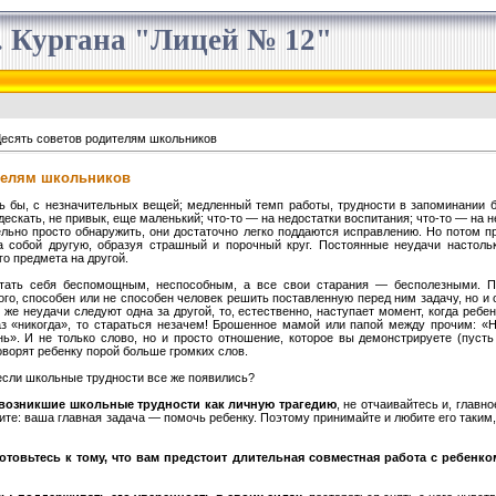
 Кургана "Лицей № 12"
есять советов родителям школьников
телям школьников
сь бы, с незначительных вещей; медленный темп работы, трудности в запоминании б
ескать, не привык, еще маленький; что-то — на недостатки воспитания; что-то — на н
льно просто обнаружить, они достаточно легко поддаются исправлению. Но потом 
а собой другую, образуя страшный и порочный круг. Постоянные неудачи настольк
го предмета на другой.
итать себя беспомощным, неспособным, а все свои старания — бесполезными. П
ого, способен или не способен человек решить поставленную перед ним задачу, но и о
же неудачи следуют одна за другой, то, естественно, наступает момент, когда ребен
аз «никогда», то стараться незачем! Брошенное мамой или папой между прочим: «
нь». И не только слово, но и просто отношение, которое вы демонстрируете (пус
оворят ребенку порой больше громких слов.
 если школьные трудности все же появились?
возникшие школьные трудности как личную трагедию
, не отчаивайтесь и, главно
те: ваша главная задача — помочь ребенку. Поэтому принимайте и любите его таким, 
товьтесь к тому, что вам предстоит длительная совместная работа с ребенко