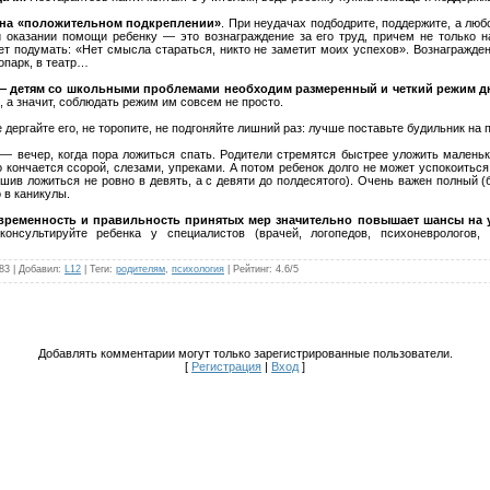
 на «положительном подкреплении»
. При неудачах подбодрите, поддержите, а лю
 оказании помощи ребенку — это вознаграждение за его труд, причем не только на
ет подумать: «Нет смысла стараться, никто не заметит моих успехов». Вознагражде
опарк, в театр…
— детям со школьными проблемами необходим размеренный и четкий режим д
 а значит, соблюдать режим им совсем не просто.
е дергайте его, не торопите, не подгоняйте лишний раз: лучше поставьте будильник на
— вечер, когда пора ложиться спать. Родители стремятся быстрее уложить маленьког
о кончается ссорой, слезами, упреками. А потом ребенок долго не может успокоить
шив ложиться не ровно в девять, а с девяти до полдесятого). Очень важен полный (
 в каникулы.
евременность и правильность принятых мер значительно повышает шансы на у
консультируйте ребенка у специалистов (врачей, логопедов, психоневрологов,
83 |
Добавил
:
L12
|
Теги
:
родителям
,
психология
|
Рейтинг
:
4.6
/
5
Добавлять комментарии могут только зарегистрированные пользователи.
[
Регистрация
|
Вход
]
 ул. Кравченко, 28