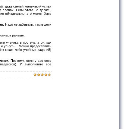
бой, даже самый маленький успех
 словах. Если этого не делать,
ние обязательно: это может быть
ня.
Надо не забывать: такие дети
 полчаса раньше.
о ученика в постель, а он, как
ся и уснуть… Можно предоставить
без каких-либо учебных заданий)
спех.
Поэтому, если у вас есть
 педагогов). И выполняйте все