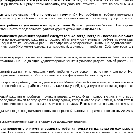
: поддерживать его уверенность в своих силах
, постараться снять с него чувст
и урываете минутку, чтобы спросить, как дела или отругать, — это не помощь, а 
ентальную фразу: «Что ты сегодня получил?»
Не требуйте от ребенка немедлен
ен или огорчен. Оставьте его в покое, он расскажет вам все, если будет уверен в ваш
мы ребенка с учителем в его присутствии
. Лучше сделать это без него. Никогда не
узья. Не стоит подчеркивать успехи других детей, восхищаться ими.
олнением домашних заданий следует только тогда, когда вы постоянно помога
ота по преодолению школьных трудностей очень утомительна и требует умения сде
ь одно и то же несколько раз — без упреков и раздражения. Типичные родительские
чем дело? Не может сдержаться взрослый, а виноват — ребенок. Себя все родители
ли есть трудности в письме, нужно больше писать; если плохо читает — больше чита
утомительные, не дающие удовлетворения занятия убивают радость самой работы! П
анятий вам ничто не мешало, чтобы ребенок чувствовал — вы с ним и для него. Не
прерывайте занятия, чтобы позвонить по телефону или сбегать на кухню.
з взрослых ребенку лучше делать уроки. Мамы обычно более мягки, но у них часто н
но спокойнее. Старайтесь избегать таких ситуаций, когда один из взрослых, теряя те
еющий школьные проблемы, только в редких случаях будет полностью знать, что ему з
ее задание почти всегда дается в конце урока, когда в классе уже шумно, а ваш «отс
шенно искренне может сказать: «ничего не задали». В этом случае справьтесь о дома
даний общая продолжительность непрерывной работы не должна превышать 20–30 м
е жалея времени» сделать сразу все домашние задания.
ным попросить учителя: спрашивать ребенка только тогда, когда он сам вызыв
ачи.
Постарайтесь найти контакт с учителем, ведь ребенку нужна помощь и поддержка