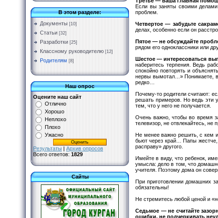
Третье
— ваша главная помощь
Если вы заняты своими делами 
проблем.
В этом разделе:
Документы
Четвертое
— забудьте сакрам
[10]
делах, особенно если он расстро
Статьи
[32]
Пятое
— не обсуждайте пробле
Разработки
[25]
рядом его одноклассники или др
Классному руководителю
[12]
Шестое
— интересоваться вып
Родителям
[8]
наберитесь терпения. Ведь раб
спокойно повторять и объяснят
нервы вымотал…» Понимаете, в 
редко…
Наш опрос
Почему-то родители считают: ес
Оцените наш сайт
решать примеров. Но ведь эти 
Отлично
тем, что у него не получается.
Хорошо
Очень важно, чтобы во время з
Неплохо
телевизор, не отвлекайтесь, не 
Плохо
Не менее важно решить, с кем и
Ужасно
бьют через край… Папы жестче, 
расправу» другого.
Результаты
|
Архив опросов
Всего ответов:
1829
Имейте в виду, что ребенок, им
умысла: дело в том, что домашн
учителя. Поэтому дома он совер
Сайты
При приготовлении домашних за
обязательны!
Не стремитесь любой ценой и «н
Седьмое
— не считайте зазор
ошибки, не подчеркивать неуд