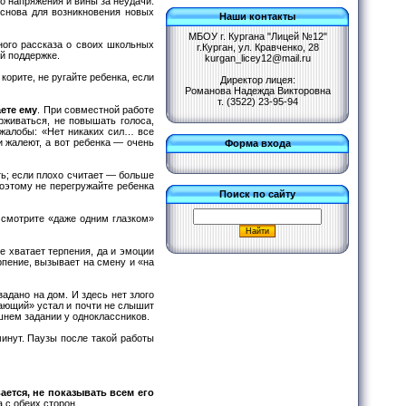
во напряжения и вины за неудачи.
основа для возникновения новых
Наши контакты
МБОУ г. Кургана "Лицей №12"
ного рассказа о своих школьных
г.Курган, ул. Кравченко, 28
ей поддержке.
kurgan_licey12@mail.ru
 корите, не ругайте ребенка, если
Директор лицея:
Романова Надежда Викторовна
т. (3522) 23-95-94
ете ему
. При совместной работе
рживаться, не повышать голоса,
 жалобы: «Нет никаких сил… все
 жалеют, а вот ребенка — очень
Форма входа
ть; если плохо считает — больше
оэтому не перегружайте ребенка
Поиск по сайту
 смотрите «даже одним глазком»
е хватает терпения, да и эмоции
рпение, вызывает на смену и «на
адано на дом. И здесь нет злого
тающий» устал и почти не слышит
шнем задании у одноклассников.
инут. Паузы после такой работы
ается, не показывать всем его
 с обеих сторон.