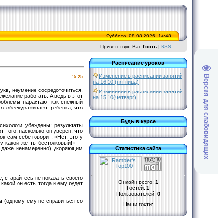
Суббота, 08.08.2026, 14:48
Приветствую Вас
Гость
|
RSS
Расписание уроков
Изменение в расписании занятий
Версия для слабовидящих
15:25
на 16.10 (пятница)
укв, неумение сосредоточиться.
Изменение в расписании занятий
ежелание работать. А ведь в этот
на 15.10(четверг)
проблемы нарастают как снежный
о обескураживают ребенка, что
Будь в курсе
сихологи убеждены: результаты
т того, насколько он уверен, что
ок сам себе говорит: «Нет, это у
Ну какой же ты бестолковый!» —
ть даже ненамеренно) укоряющим
Статистика сайта
е, старайтесь не показать своего
Онлайн всего:
1
какой он есть, тогда и ему будет
Гостей:
1
Пользователей:
0
м
(одному ему не справиться со
Наши гости: