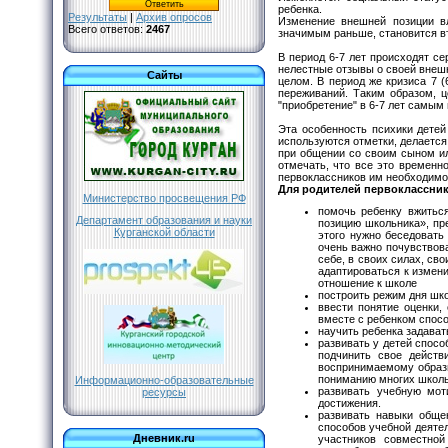
ребенка.
Результаты
|
Архив опросов
Изменение внешней позиции вл
Всего ответов:
2467
значимым раньше, становится вт
В период 6-7 лет происходят с
нелестные отзывы о своей внешно
Сайты
целом. В период же кризиса 7 
переживаний. Таким образом, ц
"приобретение" в 6-7 лет самым
Эта особенность психики детей
используются отметки, делаетс
при общении со своим сыном ил
отмечать, что все это временн
первоклассников им необходимо 
Для родителей первоклассни
Министерство просвещения РФ
помочь ребенку вжитьс
Департамент образования и науки
позицию школьника», пр
Курганской области
этого нужно беседовать
очень важно почувствов
себе, в своих силах, св
адаптироваться к измен
отношение к школе
построить режим дня шко
ввести понятие оценки,
вместе с ребенком спосо
научить ребенка задават
развивать у детей спосо
подчинить свое действ
воспринимаемому образц
пониманию многих школь
Информационно-образовательные
развивать учебную мот
ресурсы
достижения.
развивать навыки обще
способов учебной деятел
Дневник.ru
участников совместной