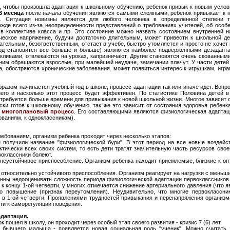
обы произошла адаптация к школьному обучению, ребенок привык к новым услови
3 месяца
после начала обучения являются самыми сложными, ребенок привыкает к н
 Ситуация новизны является для любого человека в определенной степени т
де всего из-за неопределенности представлений о требованиях учителей, об особе
в коллективе класса и пр. Это состояние можно назвать состоянием внутренней н
ческое напряжение, будучи достаточно длительным, может привести к школьной де
тельным, безответственным, отстает в учебе, быстро утомляется и просто не хочет 
 год становится все больше и больше) являются наиболее подверженными дезадапт
кливами, отвлекаются на уроках, капризничают, Другие становятся очень скованными
 ним обращаются взрослые, при малейшей неудаче, замечании плачут. У части детей
, обостряются хронические заболевания. может появиться интерес к игрушкам, игра
зом начинается учебный год в школе, процесс адаптации так или иначе идет. Вопро
него и насколько этот процесс будет эффективен. По статистике Половина детей в
 требуется больше времени для привыкания к новой школьной жизни. Многое зависит
ски готов к школьному обучению, так же это зависит от состояния здоровья ребенк
- многоплановый процесс
. Его составляющими являются физиологическая адаптац
ованиям, к одноклассникам).
ебованиям, организм ребенка проходит через несколько этапов:
 получили название "физиологической бури". В этот период на все новые воздейс
тически всех своих систем, то есть дети тратят значительную часть ресурсов своег
воклассники болеют.
 неустойчивое приспособление. Организм ребенка находит приемлемые, близкие к о
д относительно устойчивого приспособления. Организм реагирует на нагрузки с мень
онны недооценивать сложность периода физиологической адаптации первокласcников
 к концу 1-ой четверти, у многих отмечается снижение артериального давления (что я
го повышение (признак переутомления). Неудивительно, что многие первоклассни
я в 1-ой четверти. Проявлениями трудностей привыкания и перенапряжения организма
ти к саморегуляции поведения.
даптация.
к пошел в школу, он проходит через особый этап своего развития - кризис 7 (6) лет.
 бывшего малыша - появляется новая социальная роль "ученик". Можно считать 