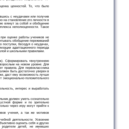
ценка ценностей. То, что было
увшись с неудачами или получив
но на становление его личности в
ию влекут за собой и обобщение
мплекса неполноценности. Такое
 при оценке работы учеников не
читывать обобщение переживаний
 поступки, беседуя о неудачах,
мизации адаптационного периода
колой и школьными правилами.
ик). Сформировать «внутреннюю
 взрослым на новом уровне. Для
ют правила. Для первоклассника
олжен быть достаточно уверен в
ике, даст ему возможность лучше
ет эмоционально-положительного
ельность, интерес и выработать
ольник должен уметь сознательно
 устной форме и по зрительно
лько через игру могут прийти к
вов учения, а так же мотивов
чебной деятельности. Усвоение
бъективно оценить себя и других
я родители детей, не имевших