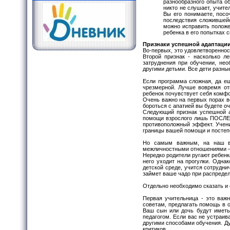
разнообразного опыта об
никто не слушает, учите
Вы его понимаете, посо
последствия сложившейс
можно исправить положе
ребенка в его попытках 
Признаки успешной адаптации
Во-первых, это удовлетвореннос
Второй признак - насколько л
затруднения при обучении, нео
другими детьми. Все дети разны
Если программа сложная, да ещ
чрезмерной. Лучше вовремя отк
ребенок почувствует себя комф
Очень важно на первых порах вс
бороться с апатией вы будете оч
Следующий признак успешной ад
помощи взрослого лишь ПОСЛЕ п
противоположный эффект. Учени
границы вашей помощи и постеп
Но самым важным, на наш взг
межличностными отношениями – 
Нередко родители ругают ребенка
него уходит на прогулки. Одна
детской среде, учится сотрудни
займет ваше чадо при распредел
Отдельно необходимо сказать и
Первая учительница - это важ
советам, предлагать помощь в 
Ваш сын или дочь будут иметь 
педагогом. Если вас не устраив
другими способами обучения. Ду
критиков.