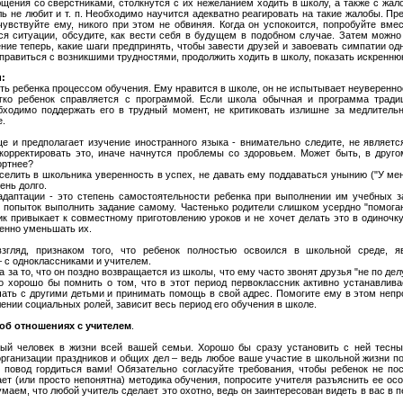
щения со сверстниками, столкнутся с их нежеланием ходить в школу, а также с жало
ль не любит и т. п. Необходимо научится адекватно реагировать на такие жалобы. Пре
чувствуйте ему, никого при этом не обвиняя. Когда он успокоится, попробуйте вме
я ситуации, обсудите, как вести себя в будущем в подобном случае. Затем можно 
ние теперь, какие шаги предпринять, чтобы завести друзей и завоевать симпатии од
справиться с возникшими трудностями, продолжить ходить в школу, показать искренню
:
ть ребенка процессом обучения. Ему нравится в школе, он не испытывает неувереннос
егко ребенок справляется с программой. Если школа обычная и программа тради
бходимо поддержать его в трудный момент, не критиковать излишне за медлительн
е.
е и предполагает изучение иностранного языка - внимательно следите, не является
орректировать это, иначе начнутся проблемы со здоровьем. Может быть, в друго
ортнее?
елить в школьника уверенность в успех, не давать ему поддаваться унынию ("У меня
ень долго.
аптации - это степень самостоятельности ребенка при выполнении им учебных за
опыток выполнить задание самому. Частенько родители слишком усердно "помогаю
к привыкает к совместному приготовлению уроков и не хочет делать это в одиночку
енно уменьшать их.
ляд, признаком того, что ребенок полностью освоился в школьной среде, яв
с одноклассниками и учителем.
 за то, что он поздно возвращается из школы, что ему часто звонят друзья "не по де
ко хорошо бы помнить о том, что в этот период первоклассник активно устанавлива
чать с другими детьми и принимать помощь в свой адрес. Помогите ему в этом непр
ении социальных ролей, зависит весь период его обучения в школе.
об отношениях с учителем
.
ный человек в жизни всей вашей семьи. Хорошо бы сразу установить с ней тесный
организации праздников и общих дел – ведь любое ваше участие в школьной жизни по
повод гордиться вами! Обязательно согласуйте требования, чтобы ребенок не по
ает (или просто непонятна) методика обучения, попросите учителя разъяснить ее о
маем, что любой учитель сделает это охотно, ведь он заинтересован видеть в вас в 