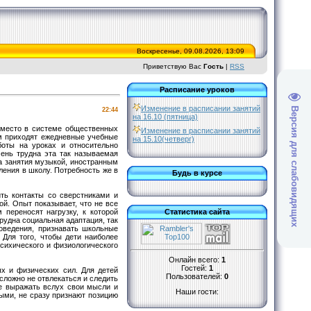
Воскресенье, 09.08.2026, 13:09
Приветствую Вас
Гость
|
RSS
Расписание уроков
Изменение в расписании занятий
Версия для слабовидящих
22:44
на 16.10 (пятница)
 место в системе общественных
Изменение в расписании занятий
ам приходят ежедневные учебные
на 15.10(четверг)
боты на уроках и относительно
чень трудна эта так называемая
да занятия музыкой, иностранным
ления в школу. Потребность же в
Будь в курсе
ть контакты со сверстниками и
й. Опыт показывает, что не все
 переносят нагрузку, к которой
Статистика сайта
рудна социальная адаптация, так
оведения, признавать школьные
 Для того, чтобы дети наиболее
сихического и физиологического
Онлайн всего:
1
Гостей:
1
 и физических сил. Для детей
Пользователей:
0
сложно не отвлекаться и следить
не выражать вслух свои мысли и
Наши гости:
лыми, не сразу признают позицию