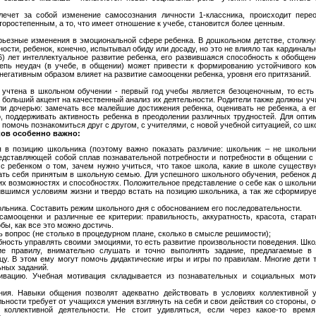
ечет за собой изменение самосознания личности 1-классника, происходит перео
оростепенным, а то, что имеет отношение к учебе, становится более ценным.
ерьезные изменения в эмоциональной сфере ребенка. В дошкольном детстве, столкн
сти, ребенок, конечно, испытывал обиду или досаду, но это не влияло так кардиналь
(6) лет интеллектуальное развитие ребенка, его развившаяся способность к обобщен
епь неудач (в учебе, в общении) может привести к формированию устойчивого ко
 негативным образом влияет на развитие самооценки ребенка, уровня его притязаний.
 учтена в школьном обучении - первый год учебы является безоценочным, то есть
я больший акцент на качественный анализ их деятельности. Родители также должны у
и дочерью: замечать все малейшие достижения ребенка, оценивать не ребенка, а его
о, поддерживать активность ребенка в преодолении различных трудностей. Для опти
помочь познакомиться друг с другом, с учителями, с новой учебной ситуацией, со ш
ков особенно важно:
я в позицию школьника (поэтому важно показать различие: школьник – не школьн
едставляющей собой сплав познавательной потребности и потребности в общении с
 с ребенком о том, зачем нужно учиться, что такое школа, какие в школе существу
ать себя принятым в школьную семью. Для успешного школьного обучения, ребенок д
оих возможностях и способностях. Положительное представление о себе как о школьн
ившимся условиям жизни и твердо встать на позицию школьника, а так же сформиру
льника. Составить режим школьного дня с обоснованием его последовательности.
 самооценки и различные ее критерии: правильность, аккуратность, красота, старат
бы, как все это можно достичь.
ь вопрос (не столько в процедурном плане, сколько в смысле решимости);
бность управлять своими эмоциями, то есть развитие произвольности поведения. Шк
ие правилу, внимательно слушать и точно выполнять задание, предлагаемые в
у. В этом ему могут помочь дидактические игры и игры по правилам. Многие дети то
ных заданий.
ивацию. Учебная мотивация складывается из познавательных и социальных моти
ния. Навыки общения позволят адекватно действовать в условиях коллективной у
ьности требует от учащихся умения взглянуть на себя и свои действия со стороны, о
 коллективной деятельности. Не стоит удивляться, если через какое-то врем