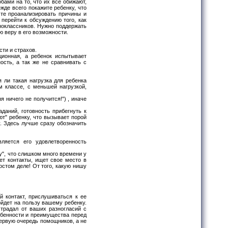
бами на то, что их все обижают,
жде всего покажите ребенку, что
сте проанализировать причины и
перейти к обсуждению того, как
ноклассников. Нужно поддержать
ю веру в его возможности.
ти и страхов.
ционная, а ребенок испытывает
ость, а так же не сравнивать с
 ли такая нагрузка для ребенка
м классе, с меньшей нагрузкой,
 ничего не получится!") , иначе
даний, готовность прибегнуть к
т" ребенку, что вызывает порой
. Здесь лучше сразу обозначить
ляется его удовлетворенность
лу", что слишком много времени у
ет контакты, ищет свое место в
остом деле! От того, какую нишу
 контакт, прислушиваться к ее
йдет на пользу вашему ребенку.
страдал от ваших разногласий с
собенности и преимущества перед
первую очередь помощников, а не