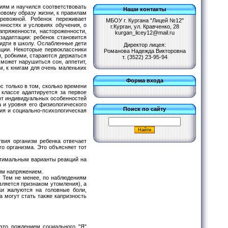
ям и научился соответствовать
Наши контакты
овому образу жизни, к правилам
ревожной. Ребенок переживает
МБОУ г. Кургана "Лицей №12"
нностях и условиях обучения, о
г.Курган, ул. Кравченко, 28
апряженности, настороженности,
kurgan_licey12@mail.ru
задаптации: ребенок становится
идти в школу. Ослабленные дети
Директор лицея:
ации. Некоторые первоклассники
Романова Надежда Викторовна
, робкими, стараются держаться
т. (3522) 23-95-94
 может нарушиться сон, аппетит,
м, к книгам для очень маленьких
Форма входа
с только в том, сколько времени
 классе адаптируется за первое
 от индивидуальных особенностей
а и уровня его физиологического
Поиск по сайту
ия и социально-психологическая
твия организм ребенка отвечает
о организма. Это объясняет тот
птимальным варианты реакций на
шим напряжением.
. Тем не менее, по наблюдениям
вляется признаком утомления), а
ки жалуются на головные боли,
 могут стать также капризность
это рождением социального "Я"