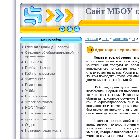
Сайт МБОУ г.
Главная
»
2011
»
Сентябрь
»
01
» 
Меню сайта
Главная страница. Новости
Адаптация первоклас
Сведения об образовательной
организации
Первый год обучения в
отношений, меняется весь укла
ЕГЭ и ГИА
занятия. Они требуют от ребе
Приём в 1 класс
неподвижного положения тела, 
статическая нагрузка. Уроки в 
Кабинет директора
языком приводят к тому, что дв
Учительская
движении остается большой.
Родителям
Ребенка, пришедшего вперв
Учёба
педагогами, научиться выполня
дети готовы к этому. Некоторы
После уроков
обязывает школьное обучение. П
Уголок психолога
как не сформировалась еще ли
обязанности.В то же время име
НОО "Ликей"
благополучно прошли этот этап
состояния детей, возникающего 
Полезные сайты
Доска объявлений
Школа с первых дней ставит 
представляют трудности очень м
Отдых
за мыслью учителя, сложно дел
Правовая грамотность
эмоции, которые появляются в и
учителя и устанавливают дистан