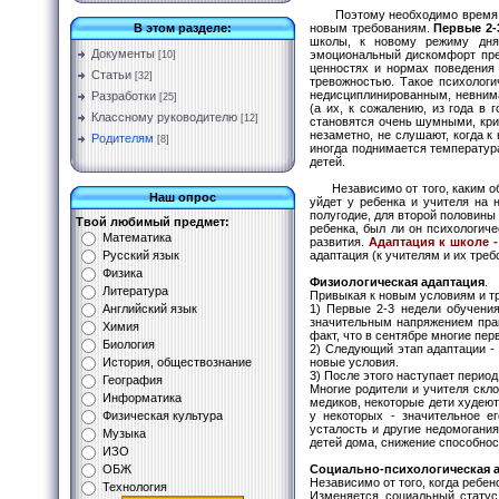
Поэтому необходимо время, чт
новым требованиям.
Первые 2-
В этом разделе:
школы, к новому режиму дня.
Документы
эмоциональный дискомфорт преж
[10]
ценностях и нормах поведения 
Статьи
[32]
тревожностью. Такое психологи
недисциплинированным, невнима
Разработки
[25]
(а их, к сожалению, из года в
Классному руководителю
[12]
становятся очень шумными, кри
незаметно, не слушают, когда к
Родителям
[8]
иногда поднимается температура
детей.
Независимо от того, каким обра
Наш опрос
уйдет у ребенка и учителя на 
полугодие, для второй половины
Твой любимый предмет:
ребенка, был ли он психологиче
Математика
развития.
Адаптация к школе 
адаптация (к учителям и их треб
Русский язык
Физика
Физиологическая адаптация
.
Литература
Привыкая к новым условиям и тр
1) Первые 2-3 недели обучения
Английский язык
значительным напряжением прак
Химия
факт, что в сентябре многие пер
Биология
2) Следующий этап адаптации -
новые условия.
История, обществознание
3) После этого наступает перио
География
Многие родители и учителя скл
Информатика
медиков, некоторые дети худеют
у некоторых - значительное е
Физическая культура
усталость и другие недомогани
Музыка
детей дома, снижение способнос
ИЗО
Социально-психологическая а
ОБЖ
Независимо от того, когда ребено
Технология
Изменяется социальный статус