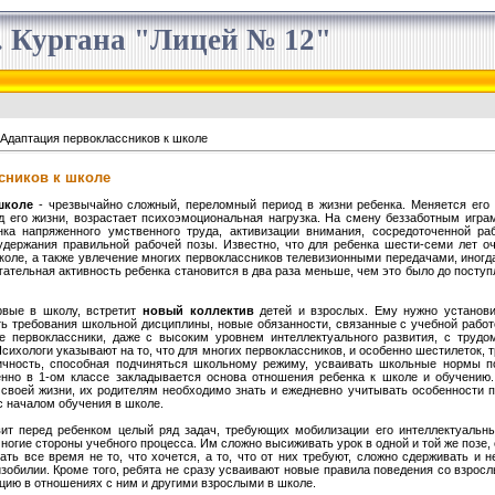
 Кургана "Лицей № 12"
Адаптация первоклассников к школе
сников к школе
 школе
- чрезвычайно сложный, переломный период в жизни ребенка. Меняется его
д его жизни, возрастает психоэмоциональная нагрузка. На смену беззаботным игр
нка напряженного умственного труда, активизации внимания, сосредоточенной ра
удержания правильной рабочей позы. Известно, что для ребенка шести-семи лет о
школе, а также увлечение многих первоклассников телевизионными передачами, иног
игательная активность ребенка становится в два раза меньше, чем это было до поступ
ые в школу, встретит
новый коллектив
детей и взрослых. Ему нужно установи
ть требования школьной дисциплины, новые обязанности, связанные с учебной работо
е первоклассники, даже с высоким уровнем интеллектуального развития, с трудом
сихологи указывают на то, что для многих первоклассников, и особенно шестилеток, т
чность, способная подчиняться школьному режиму, усваивать школьные нормы п
нно в 1-ом классе закладывается основа отношения ребенка к школе и обучению.
 своей жизни, их родителям необходимо знать и ежедневно учитывать особенности п
с началом обучения в школе.
перед ребенком целый ряд задач, требующих мобилизации его интеллектуальных
ногие стороны учебного процесса. Им сложно высиживать урок в одной и той же позе, 
ать все время не то, что хочется, а то, что от них требуют, сложно сдерживать и 
зобилии. Кроме того, ребята не сразу усваивают новые правила поведения со взрос
цию в отношениях с ним и другими взрослыми в школе.