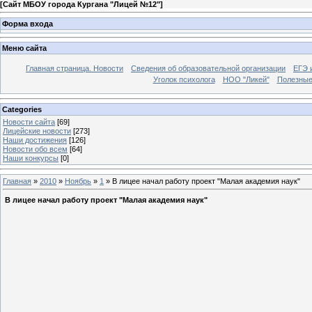
[
Сайт МБОУ города Кургана "Лицей №12"
]
Форма входа
Меню сайта
Главная страница. Новости
Сведения об образовательной организации
ЕГЭ 
Уголок психолога
НОО "Ликей"
Полезные
Categories
Новости сайта
[69]
Лицейские новости
[273]
Наши достижения
[126]
Новости обо всем
[64]
Наши конкурсы
[0]
Главная
»
2010
»
Ноябрь
»
1
» В лицее начал работу проект "Малая академия наук"
В лицее начал работу проект "Малая академия наук"