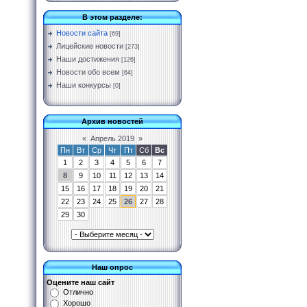
В этом разделе:
Новости сайта
[69]
Лицейские новости
[273]
Наши достижения
[126]
Новости обо всем
[64]
Наши конкурсы
[0]
Архив новостей
«
Апрель 2019
»
Пн
Вт
Ср
Чт
Пт
Сб
Вс
1
2
3
4
5
6
7
8
9
10
11
12
13
14
15
16
17
18
19
20
21
22
23
24
25
26
27
28
29
30
Наш опрос
Оцените наш сайт
Отлично
Хорошо