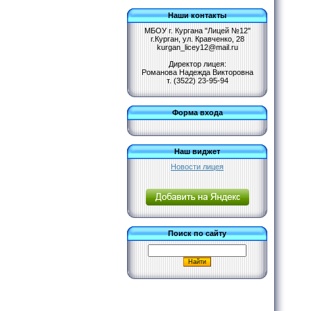
Наши контакты
МБОУ г. Кургана "Лицей №12"
г.Курган, ул. Кравченко, 28
kurgan_licey12@mail.ru
Директор лицея:
Романова Надежда Викторовна
т. (3522) 23-95-94
Форма входа
Наш виджет
Новости лицея
Поиск по сайту