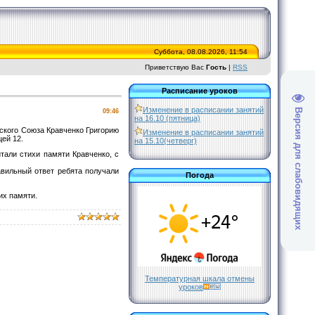
Суббота, 08.08.2026, 11:54
Приветствую Вас
Гость
|
RSS
Расписание уроков
Изменение в расписании занятий
Версия для слабовидящих
09:46
на 16.10 (пятница)
ского Союза Кравченко Григорию
Изменение в расписании занятий
цей 12.
на 15.10(четверг)
тали стихи памяти Кравченко, с
авильный ответ ребята получали
Погода
их памяти.
Температурная шкала отмены
уроков