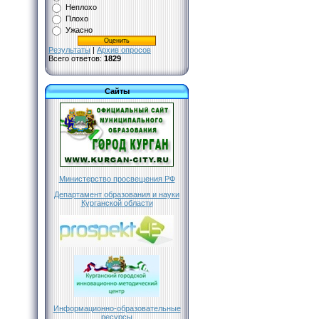
Неплохо
Плохо
Ужасно
Результаты
|
Архив опросов
Всего ответов:
1829
Сайты
Министерство просвещения РФ
Департамент образования и науки
Курганской области
Информационно-образовательные
ресурсы