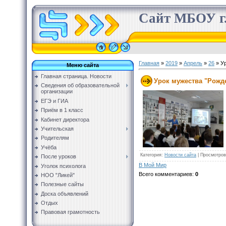
Сайт МБОУ г.
Главная
»
2019
»
Апрель
»
26
» Ур
Меню сайта
Главная страница. Новости
Урок мужества "Рожд
Сведения об образовательной
организации
ЕГЭ и ГИА
Приём в 1 класс
Кабинет директора
Учительская
Родителям
Учёба
Категория
:
Новости сайта
|
Просмотров
После уроков
В Мой Мир
Уголок психолога
Всего комментариев
:
0
НОО "Ликей"
Полезные сайты
Доска объявлений
Отдых
Правовая грамотность