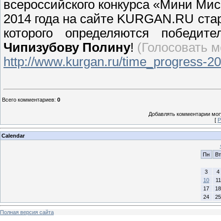
всероссийского конкурса «Мини Мисс
2014 года на сайте KURGAN.RU стар
которого определяются победит
Чипизубову Полину
!
(Голосовать 
http://www.kurgan.ru/time
_progress-2
Всего комментариев
:
0
Добавлять комментарии могу
[
Р
Calendar
Пн
Вт
3
4
10
11
17
18
24
25
Полная версия сайта