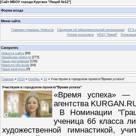
[
Сайт МБОУ города Кургана "Лицей №12"
]
Форма входа
Меню сайта
Главная страница. Новости
Сведения об образовательной организации
ЕГЭ 
Уголок психолога
НОО "Ликей"
Полезные
Categories
Новости сайта
[69]
Лицейские новости
[273]
Наши достижения
[126]
Новости обо всем
[64]
Наши конкурсы
[0]
Главная
»
2014
»
Ноябрь
»
14
» Участвуем в городском проекте"Время успеха"
Участвуем в городском проекте"Время успеха"
«Время успеха» — э
агентства KURGAN.RU
В Номинации "Граци
ученица 6б класса л
художественной гимнастикой, учи