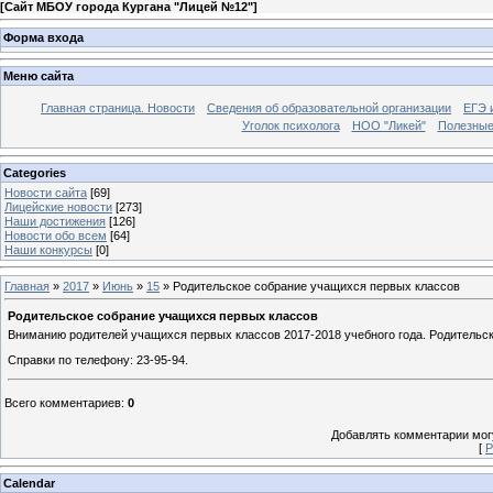
[
Сайт МБОУ города Кургана "Лицей №12"
]
Форма входа
Меню сайта
Главная страница. Новости
Сведения об образовательной организации
ЕГЭ 
Уголок психолога
НОО "Ликей"
Полезные
Categories
Новости сайта
[69]
Лицейские новости
[273]
Наши достижения
[126]
Новости обо всем
[64]
Наши конкурсы
[0]
Главная
»
2017
»
Июнь
»
15
» Родительское собрание учащихся первых классов
Родительское собрание учащихся первых классов
Вниманию родителей учащихся первых классов 2017-2018 учебного года. Родительс
Справки по телефону: 23-95-94.
Всего комментариев
:
0
Добавлять комментарии могу
[
Р
Calendar