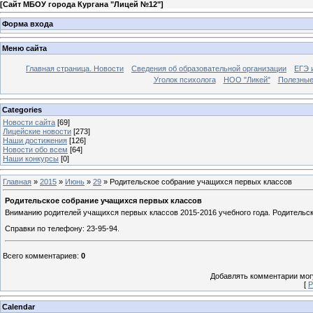
[
Сайт МБОУ города Кургана "Лицей №12"
]
Форма входа
Меню сайта
Главная страница. Новости
Сведения об образовательной организации
ЕГЭ 
Уголок психолога
НОО "Ликей"
Полезные
Categories
Новости сайта
[69]
Лицейские новости
[273]
Наши достижения
[126]
Новости обо всем
[64]
Наши конкурсы
[0]
Главная
»
2015
»
Июнь
»
29
» Родительское собрание учащихся первых классов
Родительское собрание учащихся первых классов
Вниманию родителей учащихся первых классов 2015-2016 учебного года. Родительс
Справки по телефону: 23-95-94.
Всего комментариев
:
0
Добавлять комментарии могу
[
Р
Calendar