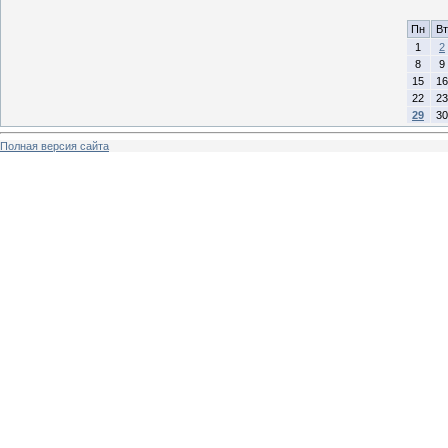
Пн
Вт
1
2
8
9
15
16
22
23
29
30
Полная версия сайта