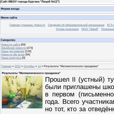
[
Сайт МБОУ города Кургана "Лицей №12"
]
Форма входа
Меню сайта
Главная страница. Новости
Сведения об образовательной организации
ЕГЭ 
Уголок психолога
НОО "Ликей"
Полезные
Categories
Новости сайта
[69]
Лицейские новости
[273]
Наши достижения
[126]
Новости обо всем
[64]
Наши конкурсы
[0]
Главная
»
2010
»
Октябрь
»
14
» Результаты "Математического праздника"
Результаты "Математического праздника"
Прошел II (устный) т
были приглашены шко
в первом
(письменно
года. Всего участник
но тот, кто за отведё