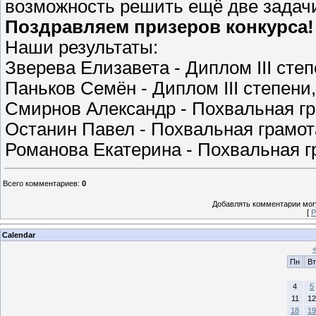
возможность решить ещё две задач
Поздравляем призеров конкурса!
Наши результаты:
Зверева Елизавета - Диплом III степ
Паньков Семён - Диплом III степени,
Смирнов Александр - Похвальная гр
Останин Павел - Похвальная грамот
Романова Екатерина - Похвальная г
Всего комментариев
:
0
Добавлять комментарии могу
[
Р
Calendar
Пн
Вт
4
5
11
12
18
19