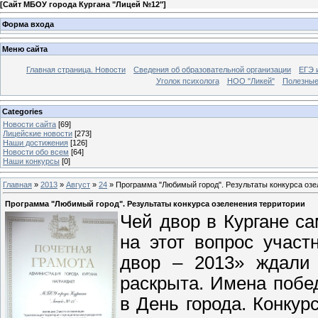
[
Сайт МБОУ города Кургана "Лицей №12"
]
Форма входа
Меню сайта
Главная страница. Новости
Сведения об образовательной организации
ЕГЭ 
Уголок психолога
НОО "Ликей"
Полезные
Categories
Новости сайта
[69]
Лицейские новости
[273]
Наши достижения
[126]
Новости обо всем
[64]
Наши конкурсы
[0]
Главная
»
2013
»
Август
»
24
» Программа "Любимый город". Результаты конкурса озе
Программа "Любимый город". Результаты конкурса озеленения территории
Чей двор в Кургане с
на этот вопрос учас
двор – 2013» ждали 
раскрыта. Имена побед
в День города. Конкур