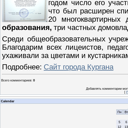
годом число его участ
что был расширен спи
20 многоквартирных
образования,
три частных домовлад
Среди общеобразовательных учре
Благодарим всех лицеистов, педаг
ухаживали за цветами и кустарника
Подробнее:
Сайт города Кургана
Всего комментариев
:
0
Добавлять комментарии могу
[
Р
Calendar
Пн
Вт
5
6
12
13