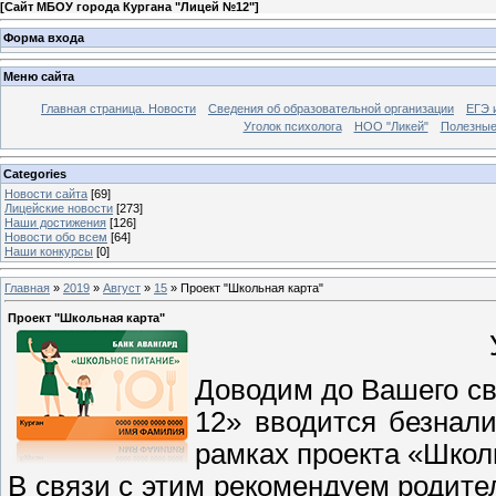
[
Сайт МБОУ города Кургана "Лицей №12"
]
Форма входа
Меню сайта
Главная страница. Новости
Сведения об образовательной организации
ЕГЭ 
Уголок психолога
НОО "Ликей"
Полезные
Categories
Новости сайта
[69]
Лицейские новости
[273]
Наши достижения
[126]
Новости обо всем
[64]
Наши конкурсы
[0]
Главная
»
2019
»
Август
»
15
» Проект "Школьная карта"
Проект "Школьная карта"
Доводим до Вашего с
12» вводится безнал
рамках проекта «Школ
В связи с этим рекомендуем родите