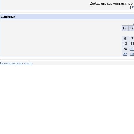
Добавлять комментарии могу
[
Р
Calendar
Пн
Вт
6
7
13
14
20
21
27
28
Полная версия сайта