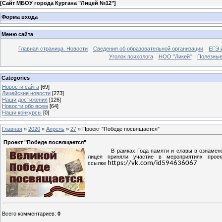
[
Сайт МБОУ города Кургана "Лицей №12"
]
Форма входа
Меню сайта
Главная страница. Новости
Сведения об образовательной организации
ЕГЭ 
Уголок психолога
НОО "Ликей"
Полезные
Categories
Новости сайта
[69]
Лицейские новости
[273]
Наши достижения
[126]
Новости обо всем
[64]
Наши конкурсы
[0]
Главная
»
2020
»
Апрель
»
27
» Проект "Победе посвящается"
Проект "Победе посвящается"
В рамках Года памяти и славы в ознамен
лицея приняли участие в мероприятиях прое
https://vk.com/id594636067
ссылке
Всего комментариев
:
0