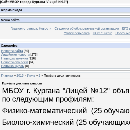
[
Сайт МБОУ города Кургана "Лицей №12"
]
Форма входа
Меню сайта
Главная страница. Новости
Сведения об образовательной организации
ЕГЭ 
Уголок психолога
НОО "Ликей"
Полезные
Categories
Новости сайта
[69]
Лицейские новости
[273]
Наши достижения
[126]
Новости обо всем
[64]
Наши конкурсы
[0]
Главная
»
2015
»
Июнь
»
2
» Приём в десятые классы
Приём в десятые классы
МБОУ г. Кургана "Лицей №12" объ
по следующим профилям:
Физико-математический (25 обуча
Биолого-химический (25 обучающих