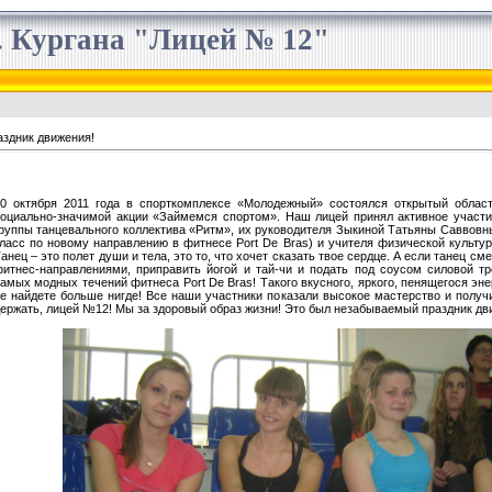
 Кургана "Лицей № 12"
здник движения!
30 октября 2011 года в спорткомплексе «Молодежный» состоялся открытый облас
оциально-значимой акции «Займемся спортом». Наш лицей принял активное участи
руппы танцевального коллектива «Ритм», их руководителя Зыкиной Татьяны Саввовн
ласс по новому направлению в фитнесе Port De Bras) и учителя физической культ
анец – это полет души и тела, это то, что хочет сказать твое сердце. А если танец 
итнес-направлениями, приправить йогой и тай-чи и подать под соусом силовой тр
амых модных течений фитнеса Port De Bras! Такого вкусного, яркого, пенящегося эн
е найдете больше нигде! Все наши участники показали высокое мастерство и полу
ержать, лицей №12! Мы за здоровый образ жизни! Это был незабываемый праздник дв