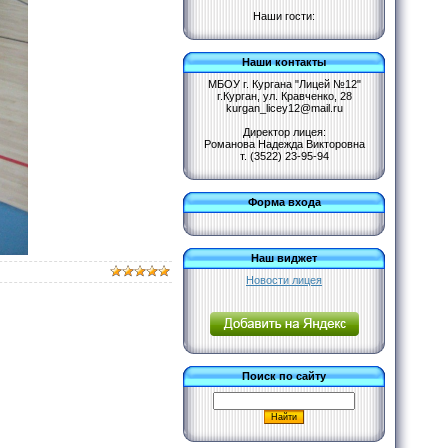
Наши гости:
Наши контакты
МБОУ г. Кургана "Лицей №12"
г.Курган, ул. Кравченко, 28
kurgan_licey12@mail.ru
Директор лицея:
Романова Надежда Викторовна
т. (3522) 23-95-94
Форма входа
Наш виджет
Новости лицея
Поиск по сайту