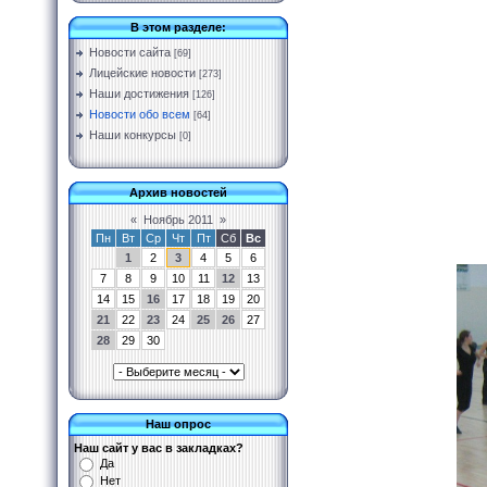
В этом разделе:
Новости сайта
[69]
Лицейские новости
[273]
Наши достижения
[126]
Новости обо всем
[64]
Наши конкурсы
[0]
Архив новостей
«
Ноябрь 2011
»
Пн
Вт
Ср
Чт
Пт
Сб
Вс
1
2
3
4
5
6
7
8
9
10
11
12
13
14
15
16
17
18
19
20
21
22
23
24
25
26
27
28
29
30
Наш опрос
Наш сайт у вас в закладках?
Да
Нет