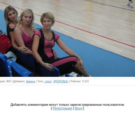
ров
: 902 |
Добавил
:
Зыкина
|
Теги
:
спорт
,
ЗДОРОВЬЕ
|
Рейтинг
:
5.0
/
3
Добавлять комментарии могут только зарегистрированные пользователи.
[
Регистрация
|
Вход
]