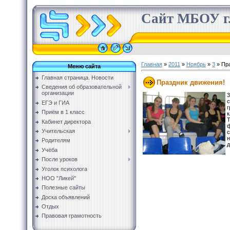
Сайт МБОУ г.
Главная
»
2011
»
Ноябрь
»
3
» Пра
Меню сайта
Главная страница. Новости
Праздник движения!
Сведения об образовательной
организации
с
ЕГЭ и ГИА
г
Приём в 1 класс
к
Т
Кабинет директора
ф
Учительская
с
н
Родителям
д
Учёба
После уроков
Уголок психолога
НОО "Ликей"
Полезные сайты
Доска объявлений
Отдых
Правовая грамотность