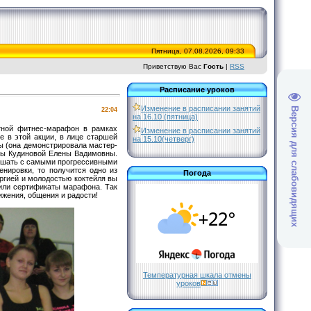
Пятница, 07.08.2026, 09:33
Приветствую Вас
Гость
|
RSS
Расписание уроков
Изменение в расписании занятий
Версия для слабовидящих
22:04
на 16.10 (пятница)
тной фитнес-марафон в рамках
Изменение в расписании занятий
е в этой акции, в лице старшей
на 15.10(четверг)
ы (она демонстрировала мастер-
уры Кудиновой Елены Вадимовны.
смешать с самыми прогрессивными
енировки, то получится одно из
Погода
ергией и молодостью коктейля вы
чили сертификаты марафона. Так
ижения, общения и радости!
Температурная шкала отмены
уроков