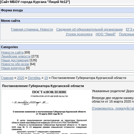
[
Сайт МБОУ города Кургана "Лицей №12"
]
Форма входа
Меню сайта
Главная страница. Новости
Сведения об образовательной организации
ЕГЭ 
Уголок психолога
НОО "Ликей"
Полезные
Categories
Новости сайта
[69]
Лицейские новости
[273]
Наши достижения
[126]
Новости обо всем
[64]
Наши конкурсы
[0]
Главная
»
2020
»
Октябрь
»
19
» Постановление Губернатора Курганской области
Постановление Губернатора Курганской области
Уважаемые родители! Дорог
Впереди две недели канику
области от 16 марта 2020 
Ознакомьтесь, пожалуйста