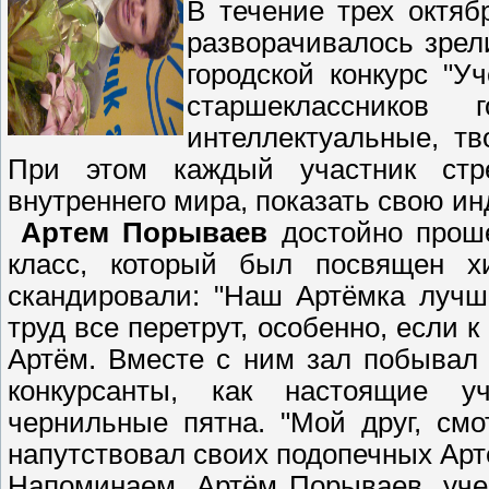
В течение трех октя
разворачивалось зрел
городской конкурс "У
старшеклассников 
интеллектуальные, тв
При этом каждый участник стре
внутреннего мира, показать свою и
Артем Порываев
достойно проше
класс, который был посвящен х
скандировали: "Наш Артёмка лучше
труд все перетрут, особенно, если к
Артём. Вместе с ним зал побывал
конкурсанты, как настоящие уч
чернильные пятна. "Мой друг, смо
напутствовал своих подопечных Арт
Напоминаем, Артём Порываев, учен