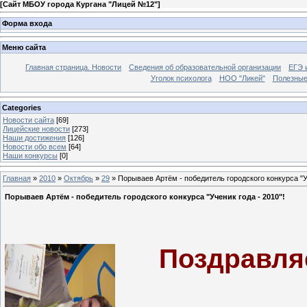
[
Сайт МБОУ города Кургана "Лицей №12"
]
Форма входа
Меню сайта
Главная страница. Новости
Сведения об образовательной организации
ЕГЭ 
Уголок психолога
НОО "Ликей"
Полезные
Categories
Новости сайта
[69]
Лицейские новости
[273]
Наши достижения
[126]
Новости обо всем
[64]
Наши конкурсы
[0]
Главная
»
2010
»
Октябрь
»
29
» Порываев Артём - победитель городского конкурса "Уч
Порываев Артём - победитель городского конкурса "Ученик года - 2010"!
Поздравля