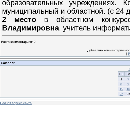
образовательных учреждениях. К
муниципальный и областной. (с 24 д
2 место
в областном конкур
Владимировна
, учитель информат
Всего комментариев
:
0
Добавлять комментарии могу
[
Р
Calendar
Пн
Вт
1
2
8
9
15
16
22
23
Полная версия сайта