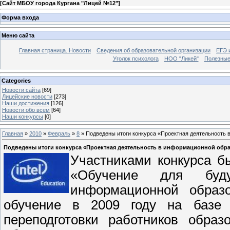
[
Сайт МБОУ города Кургана "Лицей №12"
]
Форма входа
Меню сайта
Главная страница. Новости
Сведения об образовательной организации
ЕГЭ 
Уголок психолога
НОО "Ликей"
Полезные
Categories
Новости сайта
[69]
Лицейские новости
[273]
Наши достижения
[126]
Новости обо всем
[64]
Наши конкурсы
[0]
Главная
»
2010
»
Февраль
»
8
» Подведены итоги конкурса «Проектная деятельность 
Подведены итоги конкурса «Проектная деятельность в информационной обра
Участниками конкурса бы
«Обучение для буду
информационной образ
обучение в 2009 году на базе
переподготовки работников образ