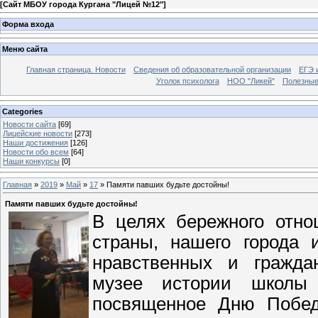
[
Сайт МБОУ города Кургана "Лицей №12"
]
Форма входа
Меню сайта
Главная страница. Новости
Сведения об образовательной организации
ЕГЭ 
Уголок психолога
НОО "Ликей"
Полезные
Categories
Новости сайта
[69]
Лицейские новости
[273]
Наши достижения
[126]
Новости обо всем
[64]
Наши конкурсы
[0]
Главная
»
2019
»
Май
»
17
» Памяти павших будьте достойны!
Памяти павших будьте достойны!
В целях бережного отн
страны, нашего города
нравственных и граждан
музее истории школы
посвященное Дню Побед