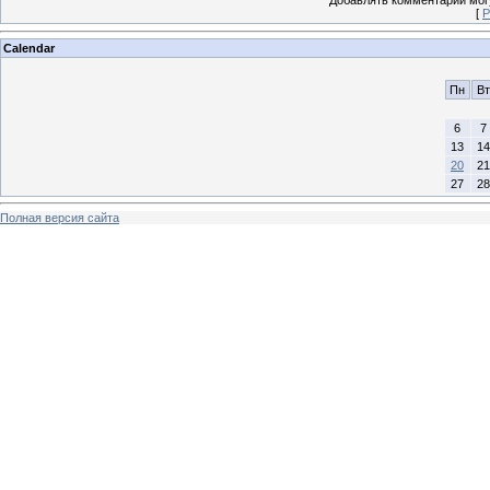
Добавлять комментарии могу
[
Р
Calendar
Пн
Вт
6
7
13
14
20
21
27
28
Полная версия сайта