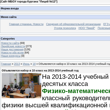
[
Сайт МБОУ города Кургана "Лицей №12"
]
Форма входа
Меню сайта
Главная страница. Новости
Сведения об образовательной организации
ЕГЭ 
Уголок психолога
НОО "Ликей"
Полезные
Categories
Новости сайта
[69]
Лицейские новости
[273]
Наши достижения
[126]
Новости обо всем
[64]
Наши конкурсы
[0]
Главная
»
2013
»
Июнь
»
18
» Объявляется набор в 10 класс на 2013-2014 учебный го
Объявляется набор в 10 класс на 2013-2014 учебный год
На 2013-2014 учебный 
десятых класса
Физико-математи
классный руководител
физики высшей квалификационной к