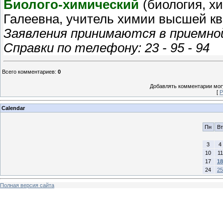
Биолого-химический
(биология, х
Галеевна, учитель химии высшей к
Заявления принимаются в приемной
Справки по телефону: 23 - 95 - 94
Всего комментариев
:
0
Добавлять комментарии могу
[
Р
Calendar
Пн
Вт
3
4
10
11
17
18
24
25
Полная версия сайта