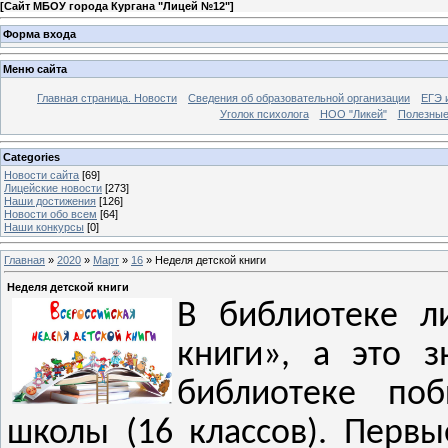
[
Сайт МБОУ города Кургана "Лицей №12"
]
Форма входа
Меню сайта
Главная страница. Новости
Сведения об образовательной организации
ЕГЭ 
Уголок психолога
НОО "Ликей"
Полезные
Categories
Новости сайта
[69]
Лицейские новости
[273]
Наши достижения
[126]
Новости обо всем
[64]
Наши конкурсы
[0]
Главная
»
2020
»
Март
»
16
» Неделя детской книги
Неделя детской книги
В библиотеке л
книги», а это з
библиотеке по
школы (16 классов). Перв