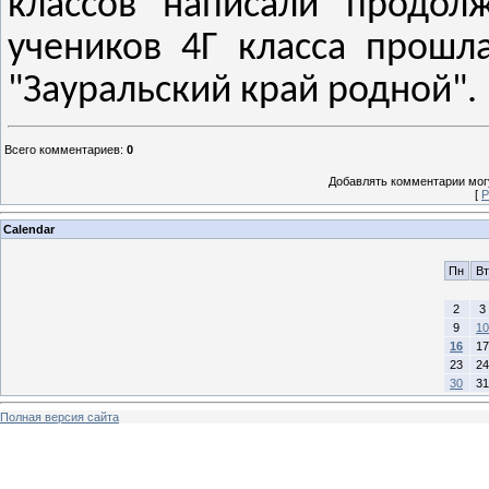
классов написали продолж
учеников 4Г класса прошл
"Зауральский край родной".
Всего комментариев
:
0
Добавлять комментарии могу
[
Р
Calendar
Пн
Вт
2
3
9
10
16
17
23
24
30
31
Полная версия сайта