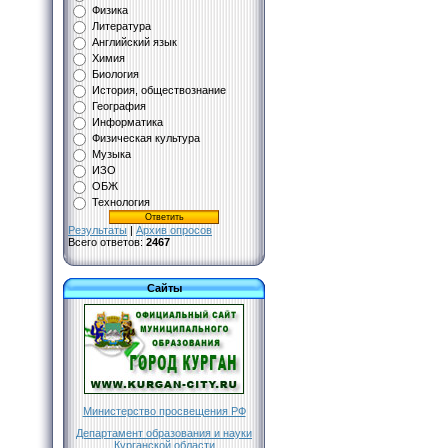
Физика
Литература
Английский язык
Химия
Биология
История, обществознание
География
Информатика
Физическая культура
Музыка
ИЗО
ОБЖ
Технология
Результаты
|
Архив опросов
Всего ответов:
2467
Сайты
Министерство просвещения РФ
Департамент образования и науки
Курганской области