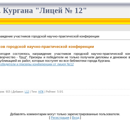
 Кургана "Лицей № 12"
аждение участников городской научно-практической конференции
ков городской научно-практической конференции
егодня состоялось награждение участников городской научно-практической к
ворчество - Труд". Призеры и победители не только получили дипломы и денежное 
убликацией их работ, которые поступят во все библиотеки города Кургана.
обедители и призеры конференции от лицея №12
ров
: 915 |
Добавил
:
L12
|
Теги
:
НПК
|
Рейтинг
:
5.0
/
1
Добавлять комментарии могут только зарегистрированные пользователи.
[
Регистрация
|
Вход
]