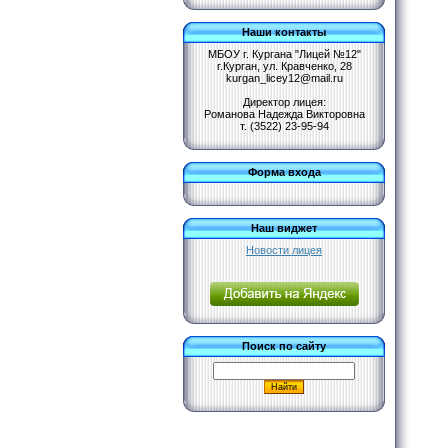
Наши контакты
МБОУ г. Кургана "Лицей №12"
г.Курган, ул. Кравченко, 28
kurgan_licey12@mail.ru
Директор лицея:
Романова Надежда Викторовна
т. (3522) 23-95-94
Форма входа
Наш виджет
Новости лицея
Поиск по сайту