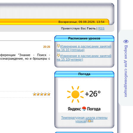
Воскресенье, 09.08.2026, 13:54
Приветствую Вас
Гость
|
RSS
Расписание уроков
Изменение в расписании занятий
Версия для слабовидящих
20:26
на 16.10 (пятница)
онференции "Знание - Поиск -
Изменение в расписании занятий
вознаграждение, но и брошюры с
на 15.10(четверг)
Погода
Температурная шкала отмены
уроков