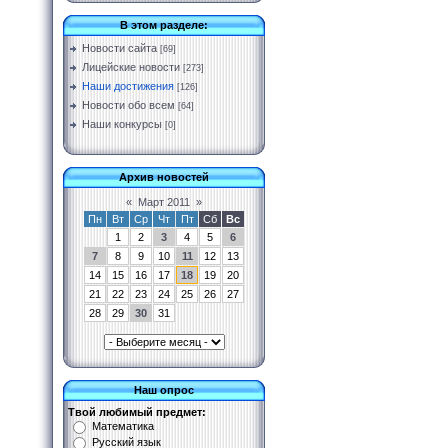
В этом разделе:
Новости сайта
[69]
Лицейские новости
[273]
Наши достижения
[126]
Новости обо всем
[64]
Наши конкурсы
[0]
Архив новостей
«
Март 2011
»
Пн
Вт
Ср
Чт
Пт
Сб
Вс
1
2
3
4
5
6
7
8
9
10
11
12
13
14
15
16
17
18
19
20
21
22
23
24
25
26
27
28
29
30
31
Наш опрос
Твой любимый предмет:
Математика
Русский язык