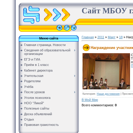
Сайт МБОУ г.
Главная
»
2011
»
Март
»
18
» Нагр
Меню сайта
Главная страница. Новости
Награждение участни
Сведения об образовательной
организации
С
Т
ЕГЭ и ГИА
п
Приём в 1 класс
П
Кабинет директора
Учительская
Родителям
Учёба
После уроков
Категория
:
Наши достижения
|
Просмот
Уголок психолога
В Мой Мир
НОО "Ликей"
Всего комментариев
:
0
Полезные сайты
Доска объявлений
Отдых
Правовая грамотность