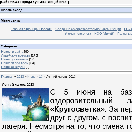
[
Сайт МБОУ города Кургана "Лицей №12"
]
Форма входа
Меню сайта
Главная страница. Новости
Сведения об образовательной организации
ЕГЭ 
Уголок психолога
НОО "Ликей"
Полезные
Categories
Новости сайта
[69]
Лицейские новости
[273]
Наши достижения
[126]
Новости обо всем
[64]
Наши конкурсы
[0]
Главная
»
2013
»
Июнь
»
13
» Летний лагерь 2013
Летний лагерь 2013
С 5 июня на базе
оздоровительный 
«
Кругосветка
». За пе
друг с другом, с восп
лагеря. Несмотря на то, что смена 