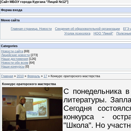
[
Сайт МБОУ города Кургана "Лицей №12"
]
Форма входа
Меню сайта
Главная страница. Новости
Сведения об образовательной организации
ЕГЭ 
Уголок психолога
НОО "Ликей"
Полезные
Categories
Новости сайта
[69]
Лицейские новости
[273]
Наши достижения
[126]
Новости обо всем
[64]
Наши конкурсы
[0]
Главная
»
2010
»
Февраль
»
17
» Конкурс ораторского мастерства
Конкурс ораторского мастерства
С понедельника в
литературы. Запл
Сегодня состоялс
конкурса - остр
"Школа". Но участн