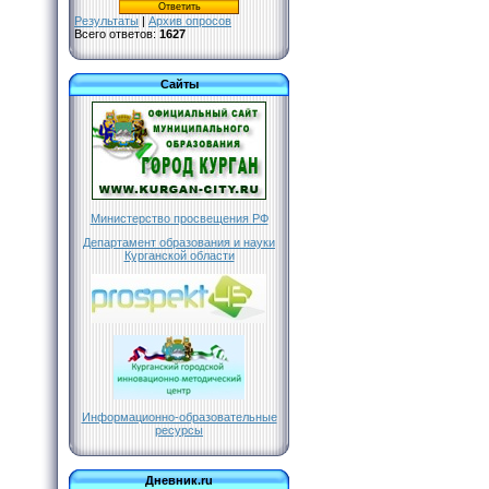
Результаты
|
Архив опросов
Всего ответов:
1627
Сайты
Министерство просвещения РФ
Департамент образования и науки
Курганской области
Информационно-образовательные
ресурсы
Дневник.ru