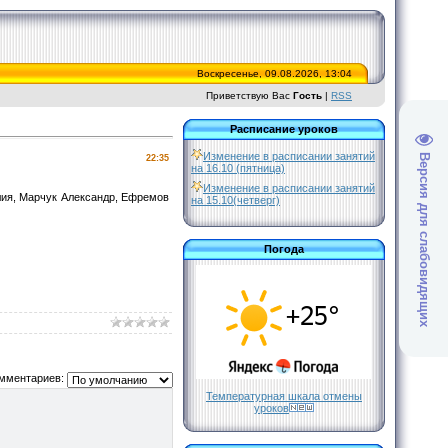
Воскресенье, 09.08.2026, 13:04
Приветствую Вас
Гость
|
RSS
Расписание уроков
Изменение в расписании занятий
Версия для слабовидящих
22:35
на 16.10 (пятница)
Изменение в расписании занятий
лия, Марчук Александр, Ефремов
на 15.10(четверг)
Погода
мментариев:
Температурная шкала отмены
уроков