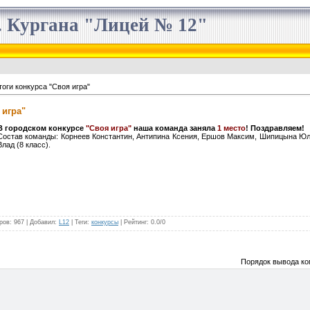
 Кургана "Лицей № 12"
оги конкурса "Своя игра"
 игра"
В городском конкурсе
"Своя игра"
наша команда заняла
1 место
! Поздравляем!
Состав команды: Корнеев Константин, Антипина Ксения, Ершов Максим, Шипицына Ю
Влад (8 класс).
ров
: 967 |
Добавил
:
L12
|
Теги
:
конкурсы
|
Рейтинг
:
0.0
/
0
Порядок вывода ко