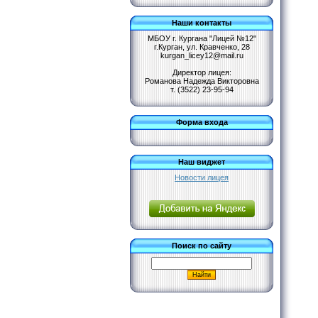
Наши контакты
МБОУ г. Кургана "Лицей №12"
г.Курган, ул. Кравченко, 28
kurgan_licey12@mail.ru
Директор лицея:
Романова Надежда Викторовна
т. (3522) 23-95-94
Форма входа
Наш виджет
Новости лицея
Поиск по сайту