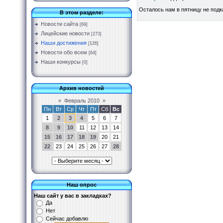
Осталось нам в пятницу не подк
В этом разделе:
Новости сайта
[69]
Лицейские новости
[273]
Наши достижения
[126]
Новости обо всем
[64]
Наши конкурсы
[0]
Архив новостей
«
Февраль 2010
»
Пн
Вт
Ср
Чт
Пт
Сб
Вс
1
2
3
4
5
6
7
8
9
10
11
12
13
14
15
16
17
18
19
20
21
22
23
24
25
26
27
28
Наш опрос
Наш сайт у вас в закладках?
Да
Нет
Сейчас добавлю