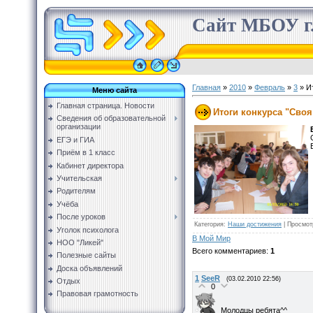
Сайт МБОУ г.
Главная
»
2010
»
Февраль
»
3
» Ит
Меню сайта
Главная страница. Новости
Итоги конкурса "Своя
Сведения об образовательной
организации
ЕГЭ и ГИА
Приём в 1 класс
Кабинет директора
Учительская
Родителям
Учёба
После уроков
Категория
:
Наши достижения
|
Просмот
Уголок психолога
В Мой Мир
НОО "Ликей"
Всего комментариев
:
1
Полезные сайты
Доска объявлений
1
SeeR
(03.02.2010 22:56)
Отдых
0
Правовая грамотность
Молодцы ребята^^