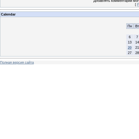
Добавлять комментарии могу
[
Р
Calendar
Пн
Вт
6
7
13
14
20
21
27
28
Полная версия сайта