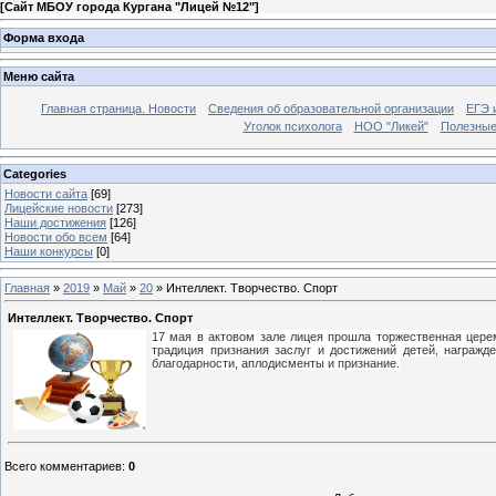
[
Сайт МБОУ города Кургана "Лицей №12"
]
Форма входа
Меню сайта
Главная страница. Новости
Сведения об образовательной организации
ЕГЭ 
Уголок психолога
НОО "Ликей"
Полезные
Categories
Новости сайта
[69]
Лицейские новости
[273]
Наши достижения
[126]
Новости обо всем
[64]
Наши конкурсы
[0]
Главная
»
2019
»
Май
»
20
» Интеллект. Творчество. Спорт
Интеллект. Творчество. Спорт
17 мая в актовом зале лицея прошла торжественная церем
традиция признания заслуг и достижений детей, награжд
благодарности, аплодисменты и признание.
Всего комментариев
:
0