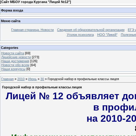
[
Сайт МБОУ города Кургана "Лицей №12"
]
Форма входа
Меню сайта
Главная страница. Новости
Сведения об образовательной организации
ЕГЭ 
Уголок психолога
НОО "Ликей"
Полезные
Categories
Новости сайта
[69]
Лицейские новости
[273]
Наши достижения
[126]
Новости обо всем
[64]
Наши конкурсы
[0]
Главная
»
2010
»
Июнь
»
30
» Городской набор в профильные классы лицея
Городской набор в профильные классы лицея
Лицей № 12 объявляет до
в профи
на 2010-2