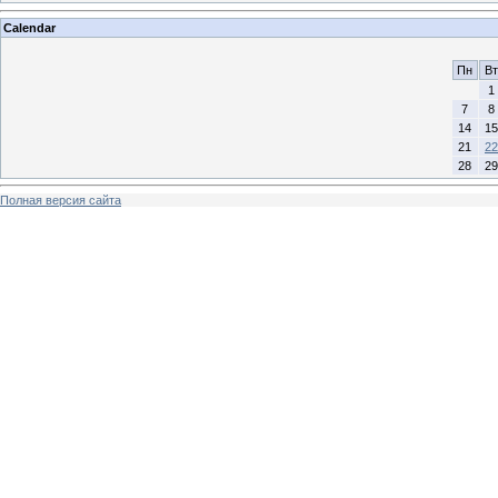
Calendar
Пн
Вт
1
7
8
14
15
21
22
28
29
Полная версия сайта