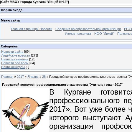
[
Сайт МБОУ города Кургана "Лицей №12"
]
Форма входа
Меню сайта
Главная страница. Новости
Сведения об образовательной организации
ЕГЭ 
Уголок психолога
НОО "Ликей"
Полезные
Categories
Новости сайта
[69]
Лицейские новости
[273]
Наши достижения
[126]
Новости обо всем
[64]
Наши конкурсы
[0]
Главная
»
2017
»
Январь
»
28
» Городской конкурс профессионального мастерства "Уч
Городской конкурс профессионального мастерства "Учитель года - 2017"
В Кургане готовит
профессионального пе
2017». Вот уже более 
которого выступают А
организация профсо