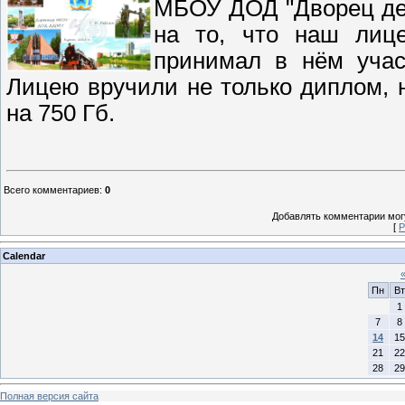
МБОУ ДОД "Дворец дет
на то, что наш лице
принимал в нём учас
Лицею вручили не только диплом, н
на 750 Гб.
Всего комментариев
:
0
Добавлять комментарии могу
[
Р
Calendar
Пн
Вт
1
7
8
14
15
21
22
28
29
Полная версия сайта