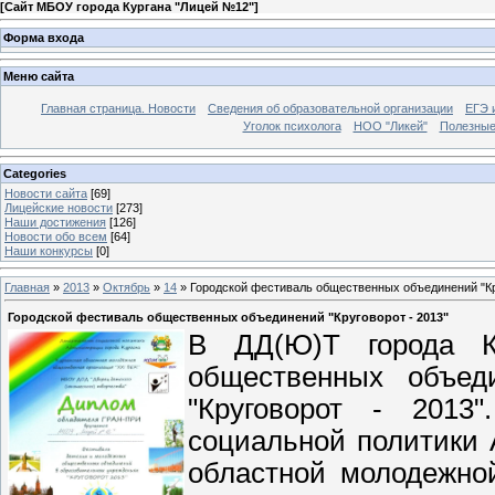
[
Сайт МБОУ города Кургана "Лицей №12"
]
Форма входа
Меню сайта
Главная страница. Новости
Сведения об образовательной организации
ЕГЭ 
Уголок психолога
НОО "Ликей"
Полезные
Categories
Новости сайта
[69]
Лицейские новости
[273]
Наши достижения
[126]
Новости обо всем
[64]
Наши конкурсы
[0]
Главная
»
2013
»
Октябрь
»
14
» Городской фестиваль общественных объединений "Кр
Городской фестиваль общественных объединений "Круговорот - 2013"
В ДД(Ю)Т города Ку
общественных объед
"Круговорот - 2013
социальной политики 
областной молодежной