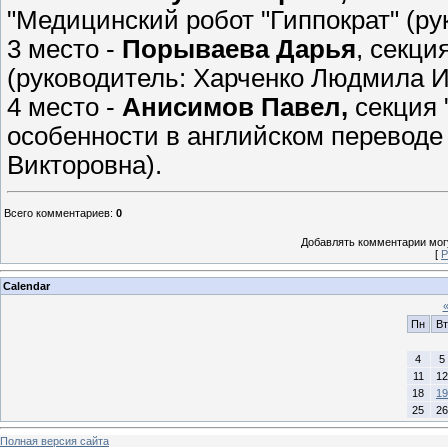
"Медицинский робот "Гиппократ" (р
3 место -
Порываева Дарья
, секци
(руководитель: Харченко Людмила И
4 место -
Анисимов Павел,
секция 
особенности в английском переводе
Викторовна).
Всего комментариев
:
0
Добавлять комментарии могу
[
Р
Calendar
Пн
Вт
4
5
11
12
18
19
25
26
Полная версия сайта