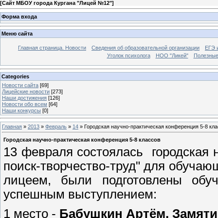
[
Сайт МБОУ города Кургана "Лицей №12"
]
Форма входа
Меню сайта
Главная страница. Новости
Сведения об образовательной организации
ЕГЭ 
Уголок психолога
НОО "Ликей"
Полезные
Categories
Новости сайта
[69]
Лицейские новости
[273]
Наши достижения
[126]
Новости обо всем
[64]
Наши конкурсы
[0]
Главная
»
2013
»
Февраль
»
14
» Городская научно-практическая конференция 5-8 кл
Городская научно-практическая конференция 5-8 классов
13 февраля состоялась городская 
поиск-творчество-труд" для обучаю
лицеем, были подготовлены обу
успешным выступлением:
1 место -
Бабушкин Артём, Замяти