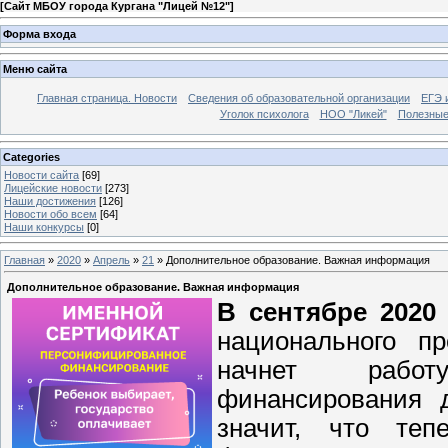
[
Сайт МБОУ города Кургана "Лицей №12"
]
Форма входа
Меню сайта
Главная страница. Новости
Сведения об образовательной организации
ЕГЭ 
Уголок психолога
НОО "Ликей"
Полезные
Categories
Новости сайта
[69]
Лицейские новости
[273]
Наши достижения
[126]
Новости обо всем
[64]
Наши конкурсы
[0]
Главная
»
2020
»
Апрель
»
21
» Дополнительное образование. Важная информация
Дополнительное образование. Важная информация
В сентябре 2020
национального п
начнет работ
финансирования 
значит, что те