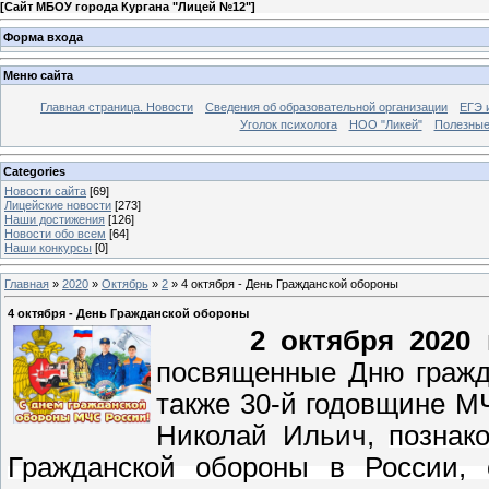
[
Сайт МБОУ города Кургана "Лицей №12"
]
Форма входа
Меню сайта
Главная страница. Новости
Сведения об образовательной организации
ЕГЭ 
Уголок психолога
НОО "Ликей"
Полезные
Categories
Новости сайта
[69]
Лицейские новости
[273]
Наши достижения
[126]
Новости обо всем
[64]
Наши конкурсы
[0]
Главная
»
2020
»
Октябрь
»
2
» 4 октября - День Гражданской обороны
4 октября - День Гражданской обороны
2 октября 2020
г
посвященные Дню гражд
также 30-й годовщине М
Николай Ильич,
познак
Гражданской обороны в России,