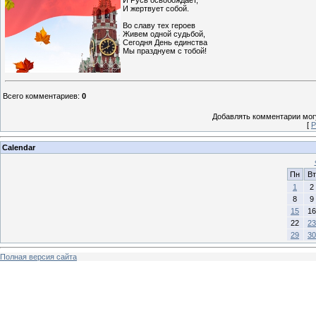
И Русь освобождает,
И жертвует собой.
Во славу тех героев
Живем одной судьбой,
Сегодня День единства
Мы празднуем с тобой!
Всего комментариев
:
0
Добавлять комментарии могу
[
Р
Calendar
Пн
Вт
1
2
8
9
15
16
22
23
29
30
Полная версия сайта