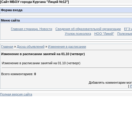
[
Сайт МБОУ города Кургана "Лицей №12"
]
Форма входа
Меню сайта
Главная страница. Новости
Сведения об образовательной организации
ЕГЭ 
Уголок психолога
НОО "Ликей"
Полезные
Главная
»
Доска объявлений
»
Изменения в расписании
Изменение в расписании занятий на 01.10 (четверг)
Изменение в расписании занятий на 01.10 (четверг)
Всего комментариев
:
0
Добавлять комментарии могу
[
Р
Полная версия сайта