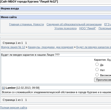
[
Сайт МБОУ города Кургана "Лицей №12"
]
Форма входа
Меню сайта
Главная страница. Новости
Сведения об образовательной организации
ЕГЭ 
Уголок психолога
НОО "Ликей"
Полезные
Страница
1
из
1
1
Форум лицея № 12
»
Каникулы, праздники, дни рождения
»
Будет ли введен карантин 
Будет ли введен карантин в нашем Лицее ???
Карантин. Бу
Да
Нет
Ввозмо
[
1
]
Lamber
[12.02.2013, 09:58]
Всвязи со сложившейся эпидемиилогицеской обстановки в городе Кургане и в нашем
Страница
1
из
1
1
Полная версия сайта