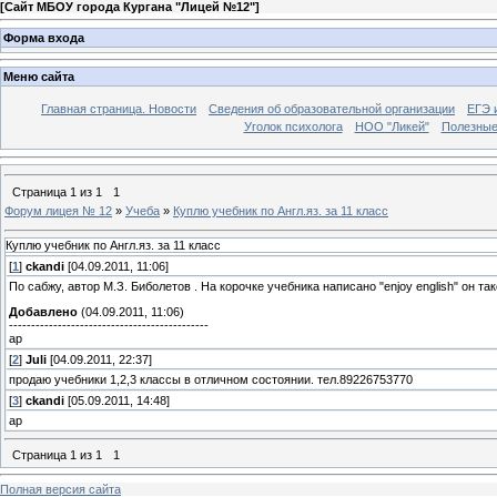
[
Сайт МБОУ города Кургана "Лицей №12"
]
Форма входа
Меню сайта
Главная страница. Новости
Сведения об образовательной организации
ЕГЭ 
Уголок психолога
НОО "Ликей"
Полезные
Страница
1
из
1
1
Форум лицея № 12
»
Учеба
»
Куплю учебник по Англ.яз. за 11 класс
Куплю учебник по Англ.яз. за 11 класс
[
1
]
ckandi
[04.09.2011, 11:06]
По сабжу, автор М.З. Биболетов . На корочке учебника написано "enjoy english" он та
Добавлено
(04.09.2011, 11:06)
---------------------------------------------
ap
[
2
]
Juli
[04.09.2011, 22:37]
продаю учебники 1,2,3 классы в отличном состоянии. тел.89226753770
[
3
]
ckandi
[05.09.2011, 14:48]
ap
Страница
1
из
1
1
Полная версия сайта