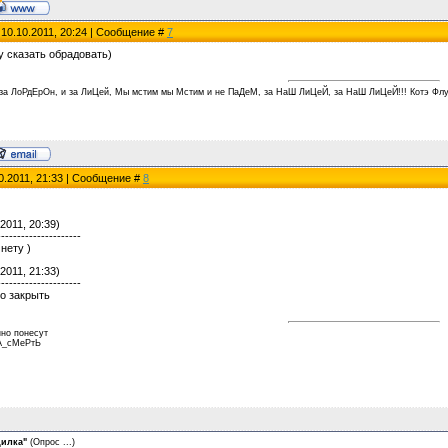
 10.10.2011, 20:24 | Сообщение #
7
гу сказать обрадовать)
 за ЛоРдЕрОн, и за ЛиЦей, Мы мстим мы Мстим и не ПаДеМ, за НаШ ЛиЦеЙ, за НаШ ЛиЦеЙ!!! Котэ Флу
0.2011, 21:33 | Сообщение #
8
2011, 20:39)
---------------------
нету )
2011, 21:33)
---------------------
о закрыть
но понесут
А_сМеРтЬ
дилка"
(Опрос ...)