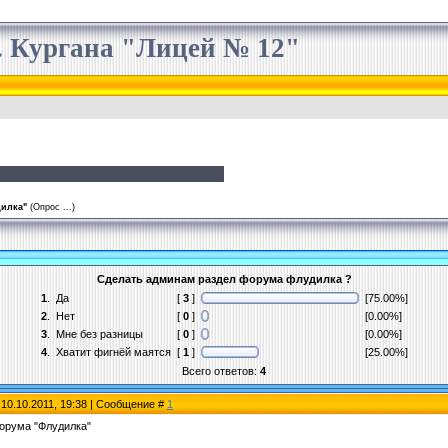
 Кургана "Лицей № 12"
дилка"
(Опрос ...)
Сделать админам раздел форума флудилка ?
1
.
Да
[
3
]
[75.00%]
2
.
Нет
[
0
]
[0.00%]
3
.
Мне без разницы
[
0
]
[0.00%]
4
.
Хватит фигнёй маятся
[
1
]
[25.00%]
Всего ответов:
4
 10.10.2011, 19:38 | Сообщение #
1
орума "Флудилка"