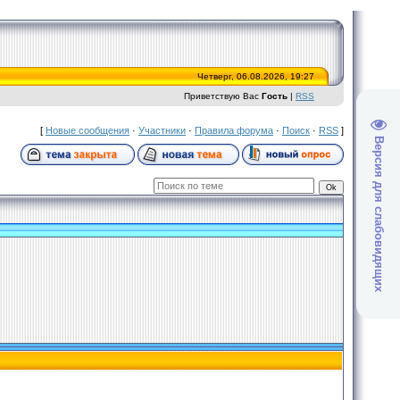
Четверг, 06.08.2026, 19:27
Приветствую Вас
Гость
|
RSS
[
Новые сообщения
·
Участники
·
Правила форума
·
Поиск
·
RSS
]
Версия для слабовидящих