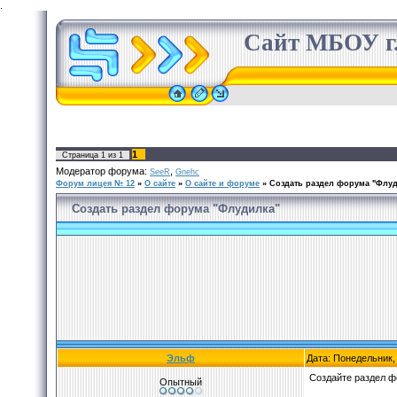
.
Сайт МБОУ г.
1
Страница
1
из
1
Модератор форума:
,
SeeR
Gnehc
Форум лицея № 12
»
О сайте
»
О сайте и форуме
»
Cоздать раздел форума "Флу
Cоздать раздел форума "Флудилка"
Эльф
Дата: Понедельник,
Создайте раздел ф
Опытный