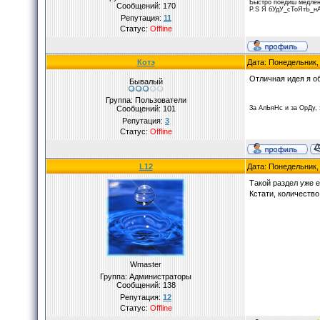
Быстро поедиш медлен
Сообщений:
170
P.S Я бУдУ_сТоЯтЬ_н
Репутация:
11
Статус:
Offline
Котэ
Дата: Понедельник,
Отличная идея я о
Бывалый
Группа: Пользователи
Сообщений:
101
За АлЬяНс и за ОрДу,
Репутация:
3
Статус:
Offline
L12
Дата: Понедельник,
Такой раздел уже 
Кстати, количеств
Wmaster
Группа: Администраторы
Сообщений:
138
Репутация:
12
Статус:
Offline