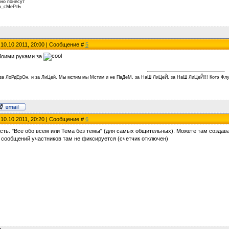
но понесут
А_сМеРтЬ
 10.10.2011, 20:00 | Сообщение #
5
боими руками за
 за ЛоРдЕрОн, и за ЛиЦей, Мы мстим мы Мстим и не ПаДеМ, за НаШ ЛиЦеЙ, за НаШ ЛиЦеЙ!!! Котэ Флу
 10.10.2011, 20:20 | Сообщение #
6
есть. "Все обо всем или Тема без темы" (для самых общительных). Можете там созда
о сообщений участников там не фиксируется (счетчик отключен)