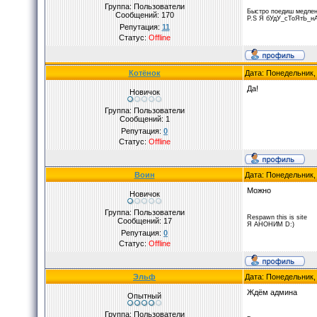
Группа: Пользователи
Быстро поедиш медлен
Сообщений:
170
P.S Я бУдУ_сТоЯтЬ_н
Репутация:
11
Статус:
Offline
Котёнок
Дата: Понедельник,
Да!
Новичок
Группа: Пользователи
Сообщений:
1
Репутация:
0
Статус:
Offline
Воин
Дата: Понедельник,
Можно
Новичок
Группа: Пользователи
Respawn this is site
Сообщений:
17
Я АНОНИМ D:)
Репутация:
0
Статус:
Offline
Эльф
Дата: Понедельник,
Ждём админа
Опытный
Группа: Пользователи