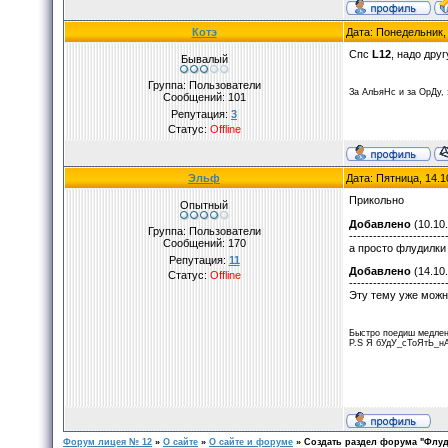
Котэ
Дата: Понедельник,
Спс
L12
, надо дру
Бывалый
Группа: Пользователи
За АлЬяНс и за ОрДу,
Сообщений:
101
Репутация:
3
Статус:
Offline
Эльф
Дата: Пятница, 14.1
Прикольно
Опытный
Добавлено
(10.10.
Группа: Пользователи
------------------------
Сообщений:
170
а просто флудилки 
Репутация:
11
Добавлено
(14.10.
Статус:
Offline
------------------------
Эту тему уже можн
Быстро поедиш медлен
P.S Я бУдУ_сТоЯтЬ_н
Форум лицея № 12
»
О сайте
»
О сайте и форуме
»
Cоздать раздел форума "Флу