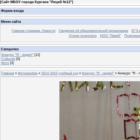
[
Сайт МБОУ города Кургана "Лицей №12"
]
Форма входа
Меню сайта
Главная страница. Новости
Сведения об образовательной организации
ЕГЭ 
Уголок психолога
НОО "Ликей"
Полезные
Categories
Конкурс "Я - лидер!"
[12]
События
[5]
Фото
[3]
Главная
»
Фотоальбом
»
2014-2015 учебный год
»
Конкурс "Я - лидер!"
» Конкурс "Я - 