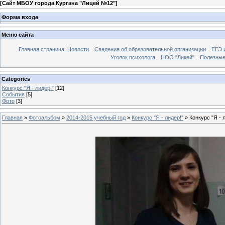
[
Сайт МБОУ города Кургана "Лицей №12"
]
Форма входа
Меню сайта
Главная страница. Новости
Сведения об образовательной организации
ЕГЭ 
Уголок психолога
НОО "Ликей"
Полезные
Categories
Конкурс "Я - лидер!"
[12]
События
[5]
Фото
[3]
Главная
»
Фотоальбом
»
2014-2015 учебный год
»
Конкурс "Я - лидер!"
» Конкурс "Я - 