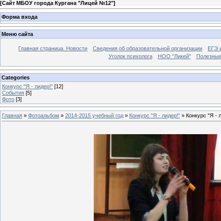
[
Сайт МБОУ города Кургана "Лицей №12"
]
Форма входа
Меню сайта
Главная страница. Новости
Сведения об образовательной организации
ЕГЭ 
Уголок психолога
НОО "Ликей"
Полезные
Categories
Конкурс "Я - лидер!"
[12]
События
[5]
Фото
[3]
Главная
»
Фотоальбом
»
2014-2015 учебный год
»
Конкурс "Я - лидер!"
» Конкурс "Я - 