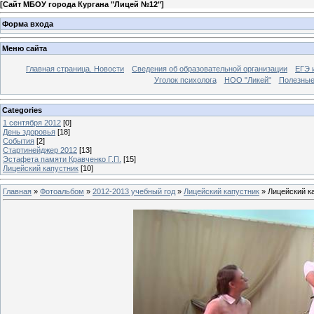
[
Сайт МБОУ города Кургана "Лицей №12"
]
Форма входа
Меню сайта
Главная страница. Новости
Сведения об образовательной организации
ЕГЭ 
Уголок психолога
НОО "Ликей"
Полезные
Categories
1 сентября 2012
[0]
День здоровья
[18]
События
[2]
Стартинейджер 2012
[13]
Эстафета памяти Кравченко Г.П.
[15]
Лицейский капустник
[10]
Главная
»
Фотоальбом
»
2012-2013 учебный год
»
Лицейский капустник
» Лицейский к