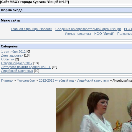
[
Сайт МБОУ города Кургана "Лицей №12"
]
Форма входа
Меню сайта
Главная страница. Новости
Сведения об образовательной организации
ЕГЭ 
Уголок психолога
НОО "Ликей"
Полезные
Categories
1 сентября 2012
[0]
День здоровья
[18]
События
[2]
Стартинейджер 2012
[13]
Эстафета памяти Кравченко Г.П.
[15]
Лицейский капустник
[10]
Главная
»
Фотоальбом
»
2012-2013 учебный год
»
Лицейский капустник
» Лицейский к