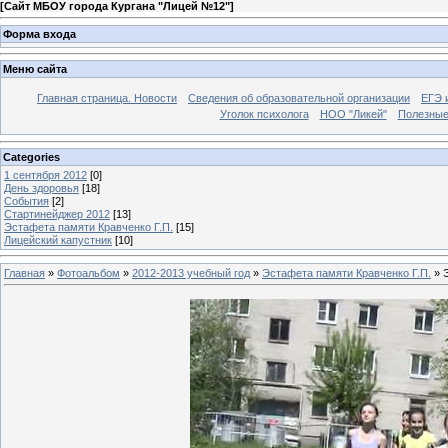
[
Сайт МБОУ города Кургана "Лицей №12"
]
Форма входа
Меню сайта
Главная страница. Новости
Сведения об образовательной организации
ЕГЭ 
Уголок психолога
НОО "Ликей"
Полезные
Categories
1 сентября 2012
[0]
День здоровья
[18]
События
[2]
Стартинейджер 2012
[13]
Эстафета памяти Кравченко Г.П.
[15]
Лицейский капустник
[10]
Главная
»
Фотоальбом
»
2012-2013 учебный год
»
Эстафета памяти Кравченко Г.П.
» Э